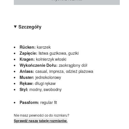
Szczegóły
Rücken:
karczek
Zapięcie:
listwa guzikowa, guziki
Kragen:
kołnierzyk włoski
Wykończenie Dołu:
zaokrąglony dół
Anlass:
casual, impreza, odzież plażowa
Muster:
jednokolorowy
Rękaw:
długi rękaw
Styl:
modny, swobodny
Passform:
regular fit
Nie masz pewności co do rozmiaru?
Sprawdź naszą tabelę rozmiarów.