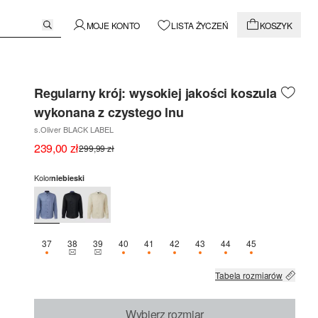
MOJE KONTO
LISTA ŻYCZEŃ
KOSZYK
Regularny krój: wysokiej jakości koszula
wykonana z czystego lnu
s.Oliver BLACK LABEL
239,00 zł
299,99 zł
Kolor
niebieski
37
38
39
40
41
42
43
44
45
OSTATNIE 1 SZT.
TEN ROZMIAR JEST OBECNIE NIEDOSTĘPNY
TEN ROZMIAR JEST OBECNIE NIEDOSTĘPNY
OSTATNIE 2 SZT.
OSTATNIE 1 SZT.
OSTATNIE 1 SZT.
OSTATNIE 2 SZT.
OSTATNIE 1 SZT.
OSTATNIE 1 SZT.
Tabela rozmiarów
Wybierz rozmiar