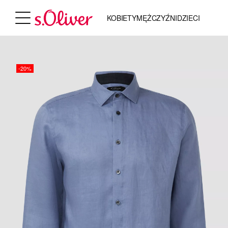
KOBIETY
MĘŻCZYŹNI
DZIECI
-20%