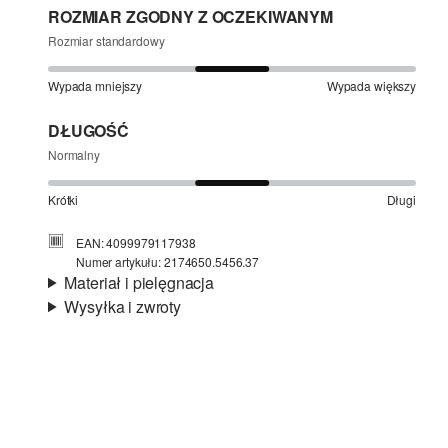
ROZMIAR ZGODNY Z OCZEKIWANYM
Rozmiar standardowy
Wypada mniejszy
Wypada większy
DŁUGOŚĆ
Normalny
Krótki
Długi
EAN: 4099979117938
Numer artykułu: 2174650.5456.37
Materiał i pielęgnacja
Wysyłka i zwroty
Materiał:
tkanina
Informacje o wysyłce
Jakość:
gładki, wytrzymały, przewiewny,
oddychający
Czas dostawy jest wyświetlany podczas procesu
Material:
len
zamówienia (kroki 1–3).
Koszt wysyłki wynosi 15 zł (opłata ryczałtowa).