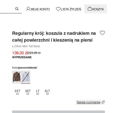
MOJE KONTO
LISTA ŻYCZEŃ
KOSZYK
Regularny krój: koszula z nadrukiem na
całej powierzchni i kieszenią na piersi
s.Oliver Men Tall Sizes
139,00 zł
229,99 zł
WYPRZEDANE
Kolor
jasnoniebieski
2XT
3XT
LT
XLT
TEN ROZMIAR JEST OBECNIE NIEDOSTĘPNY
TEN ROZMIAR JEST OBECNIE NIEDOSTĘPNY
TEN ROZMIAR JEST OBECNIE NIEDOSTĘPNY
TEN ROZMIAR JEST OBECNIE NIEDOSTĘPNY
Tabela rozmiarów