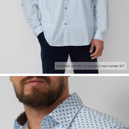
Model(ka) ma 190 cm wzrostu i nosi rozmiar XLT