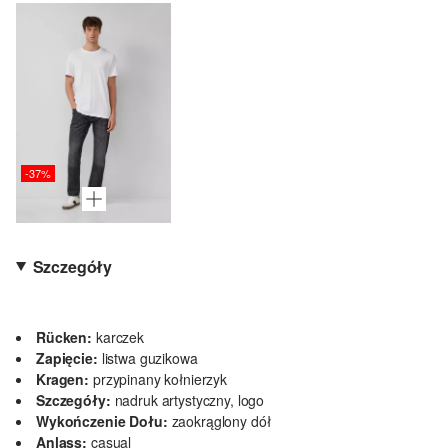
-37%
Szczegóły
Rücken:
karczek
Zapięcie:
listwa guzikowa
Kragen:
przypinany kołnierzyk
Szczegóły:
nadruk artystyczny, logo
Wykończenie Dołu:
zaokrąglony dół
Anlass:
casual