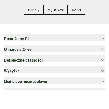
Kobiety
Mężczyźni
Dzieci
Pomożemy Ci
O marce s.Oliver
Pomoc i FAQ
Porady dotyczące rozmiarów
Bezpieczne płatności
Newsletter
Zwrot
s.Oliver Group
Wysyłka
PayPal
Kategorie
Kariera
Klarna
Media społecznościowe
DHL PL
Lista życzeń
Karta kredytowa
instagram
Zrównoważony rozwój
Szyfrowanie SSL
facebook
Wyszukiwarka sklepów
pinterest