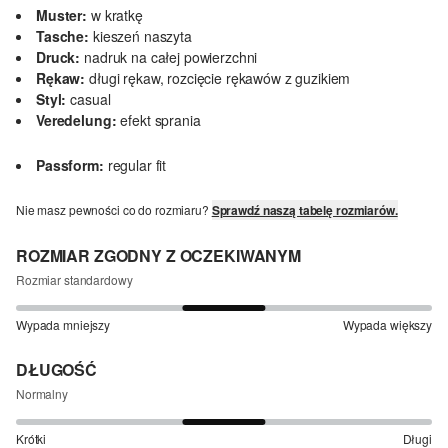
Muster:
w kratkę
Tasche:
kieszeń naszyta
Druck:
nadruk na całej powierzchni
Rękaw:
długi rękaw, rozcięcie rękawów z guzikiem
Styl:
casual
Veredelung:
efekt sprania
Passform:
regular fit
Nie masz pewności co do rozmiaru?
Sprawdź naszą tabelę rozmiarów.
ROZMIAR ZGODNY Z OCZEKIWANYM
Rozmiar standardowy
Wypada mniejszy
Wypada większy
DŁUGOŚĆ
Normalny
Krótki
Długi