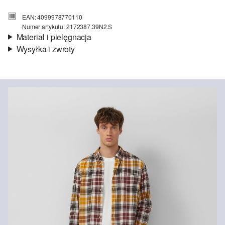
EAN: 4099978770110
Numer artykułu: 2172387.39N2.S
Materiał i pielęgnacja
Wysyłka i zwroty
Materiał:
płótno
Informacje o wysyłce
Jakość:
lekki
Podszewka:
tkanina
Czas dostawy jest wyświetlany podczas procesu zamówienia (kroki
Material:
bawełna
1–3).
Koszt wysyłki wynosi 15 zł (opłata ryczałtowa).
Zwroty
Zwrot produktów możliwy jest w ciągu 14 dni.
Nie wybielać/nie chlorować
Nie suszyć w suszarce bębnowej
Prasować w niskiej temperaturze
Nie czyścić chemicznie
Pranie standardowe 30°C