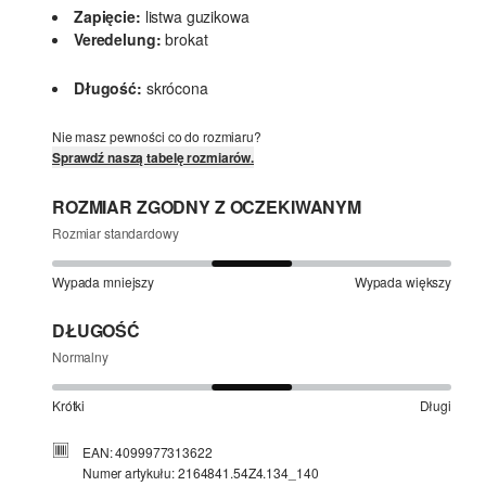
Zapięcie:
listwa guzikowa
Veredelung:
brokat
Długość:
skrócona
Nie masz pewności co do rozmiaru?
Sprawdź naszą tabelę rozmiarów.
ROZMIAR ZGODNY Z OCZEKIWANYM
Rozmiar standardowy
Wypada mniejszy
Wypada większy
DŁUGOŚĆ
Normalny
Krótki
Długi
EAN: 4099977313622
Numer artykułu: 2164841.54Z4.134_140