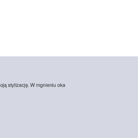
oją stylizację. W mgnieniu oka