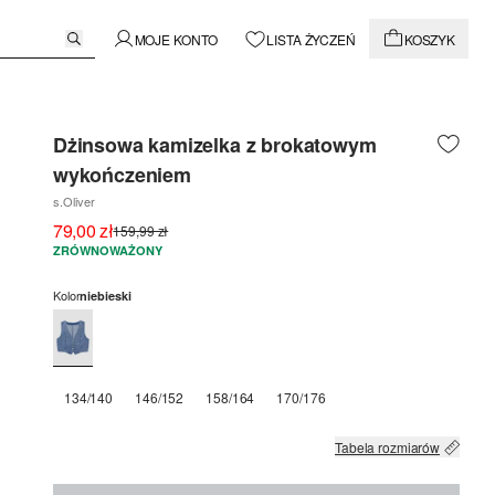
MOJE KONTO
LISTA ŻYCZEŃ
KOSZYK
Dżinsowa kamizelka z brokatowym
wykończeniem
s.Oliver
79,00 zł
159,99 zł
ZRÓWNOWAŻONY
Kolor
niebieski
134/140
146/152
158/164
170/176
Tabela rozmiarów