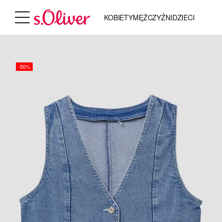
KOBIETY
MĘŻCZYŹNI
DZIECI
-50%