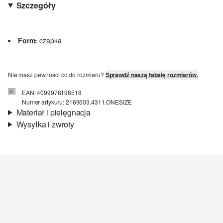
Szczegóły
Form:
czapka
Nie masz pewności co do rozmiaru?
Sprawdź naszą tabelę rozmiarów.
EAN: 4099978198518
Numer artykułu: 2169603.4311.ONESIZE
Materiał i pielęgnacja
Wysyłka i zwroty
Materiał:
dzianina
Informacje o wysyłce
Material:
poliester, poliamid, wełna
Czas dostawy jest wyświetlany podczas procesu zamówienia (kroki
1–3).
Koszt wysyłki wynosi 15 zł (opłata ryczałtowa).
Zwroty
Nie wybielać/nie chlorować