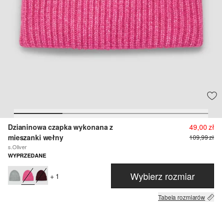
Dzianinowa czapka wykonana z
49,00 zł
mieszanki wełny
109,99 zł
s.Oliver
WYPRZEDANE
Wybierz rozmiar
+ 1
Tabela rozmiarów