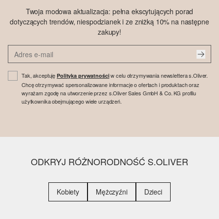
Twoja modowa aktualizacja: pełna ekscytujących porad
dotyczących trendów, niespodzianek i ze zniżką 10% na następne
zakupy!
Tak, akceptuję
w celu otrzymywania newslettera s.Oliver.
Polityka prywatności
Chcę otrzymywać spersonalizowane informacje o ofertach i produktach oraz
wyrażam zgodę na utworzenie przez s.Oliver Sales GmbH & Co. KG profilu
użytkownika obejmującego wiele urządzeń.
ODKRYJ RÓŻNORODNOŚĆ S.OLIVER
Kobiety
Mężczyźni
Dzieci