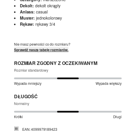
Dekolt:
dekolt okrągły
Anlass:
casual
Muster:
jednokolorowy
Rękaw:
rękawy 3/4
Nie masz pewności co do rozmiaru?
Sprawdź naszą tabelę rozmiarów.
ROZMIAR ZGODNY Z OCZEKIWANYM
Rozmiar standardowy
Wypada mniejszy
Wypada większy
DŁUGOŚĆ
Normalny
Krótki
Długi
EAN: 4099979189423