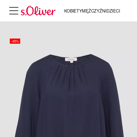
KOBIETY
MĘŻCZYŹNI
DZIECI
-45%