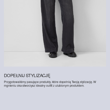
More Responsible Viscose: Ten produkt zawiera wiskozę
pozyskiwaną w bardziej odpowiedzialny sposób. Do jej produkcji
wykorzystuje się wyłącznie drewno pochodzące z certyfikowanej
gospodarki leśnej. Podczas procesu produkcyjnego zarówno
zużycie wody, jak i emisja gazów cieplarnianych są znacznie niższe
w porównaniu z produkcją innych, niecertyfikowanych włókien
naturalnych.
DOPEŁNIJ STYLIZACJĘ
Przygotowaliśmy pasujące produkty, które dopełnią Twoją stylizację. W
mgnieniu oka stworzysz idealny outfit z ulubionym produktem.