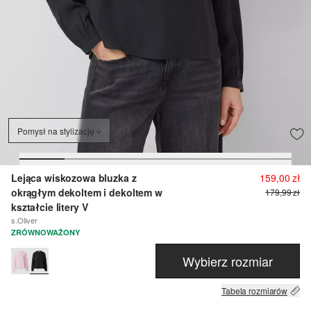
Pomysł na stylizację
Lejąca wiskozowa bluzka z
159,00 zł
okrągłym dekoltem i dekoltem w
179,99 zł
kształcie litery V
s.Oliver
ZRÓWNOWAŻONY
Wybierz rozmiar
Tabela rozmiarów