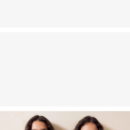
Nie wybielać/nie chlorować
Nie suszyć w suszarce bębnowej
Pranie delikatne 30°C
Prasować w niskiej temperaturze
Delikatne czyszczenie chemiczne w chloroetylenie
Certyfikowane włókno zrównoważone
Jeśli chodzi o certyfikowane włókna zrównoważone, stawiamy na
naturalne włókna ze źródeł odnawialnych. Surowce te są
uprawiane przy użyciu metod oszczędzających zasoby naturalne.
Wspieramy Better Cotton: Wybierając nasze produkty bawełniane,
wspierasz nasze zaangażowanie w misję Better Cotton, której
celem jest pomoc społecznościom rolniczym w przetrwaniu i
rozwoju, przy jednoczesnej ochronie i odbudowie środowiska.
Better Cotton wspiera społeczności rolnicze pod względem
społecznym, środowiskowym i ekonomicznym, szkoląc rolników w
zakresie bardziej zrównoważonych metod upraw. Ten produkt jest