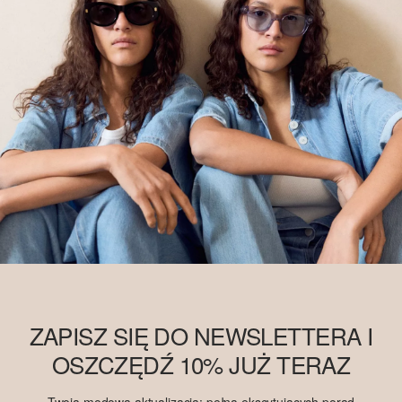
pozyskiwany w systemie bilansu masy i dlatego może nie zawierać
bawełny Better Cotton. Więcej informacji znajdziesz na stronie
soliver-group.com
.
ZAPISZ SIĘ DO NEWSLETTERA I
OSZCZĘDŹ 10% JUŻ TERAZ