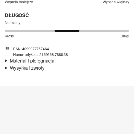
Wypada mniejszy
Wypada większy
DŁUGOŚĆ
Normalny
Krótki
Długi
EAN: 4099977757464
Numer artykułu: 2169668.7880.38
Materiał i pielęgnacja
Wysyłka i zwroty
Materiał:
płótno
Informacje o wysyłce
Jakość:
miękki, fakturowany, elastyczny
Podszewka:
bawełniana podszewka
Czas dostawy jest wyświetlany podczas procesu zamówienia (kroki
Material:
mieszanka bawełniana
1–3).
Koszt wysyłki wynosi 15 zł (opłata ryczałtowa).
Zwroty
Zwrot produktów możliwy jest w ciągu 14 dni.