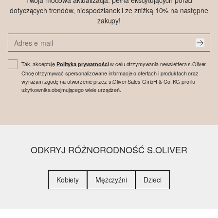
Twoja modowa aktualizacja: pełna ekscytujących porad
dotyczących trendów, niespodzianek i ze zniżką 10% na następne
zakupy!
Tak, akceptuję
w celu otrzymywania newslettera s.Oliver.
Polityka prywatności
Chcę otrzymywać spersonalizowane informacje o ofertach i produktach oraz
wyrażam zgodę na utworzenie przez s.Oliver Sales GmbH & Co. KG profilu
użytkownika obejmującego wiele urządzeń.
ODKRYJ RÓŻNORODNOŚĆ S.OLIVER
Kobiety
Mężczyźni
Dzieci