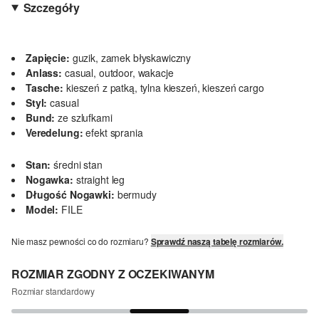
Szczegóły
Zapięcie:
guzik, zamek błyskawiczny
Anlass:
casual, outdoor, wakacje
Tasche:
kieszeń z patką, tylna kieszeń, kieszeń cargo
Styl:
casual
Bund:
ze szlufkami
Veredelung:
efekt sprania
Stan:
średni stan
Nogawka:
straight leg
Długość Nogawki:
bermudy
Model:
FILE
Nie masz pewności co do rozmiaru?
Sprawdź naszą tabelę rozmiarów.
ROZMIAR ZGODNY Z OCZEKIWANYM
Rozmiar standardowy