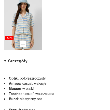
-56%
Szczegóły
Optik:
półprzezroczysty
Anlass:
casual, wakacje
Muster:
w paski
Tasche:
kieszeń wpuszczana
Bund:
elastyczny pas
Stan:
średni stan