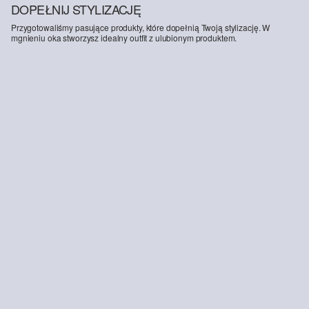
DOPEŁNIJ STYLIZACJĘ
Przygotowaliśmy pasujące produkty, które dopełnią Twoją stylizację. W
mgnieniu oka stworzysz idealny outfit z ulubionym produktem.
-56%
Strickshirt mit Ajourmuster
79,00 zł
179,99 zł