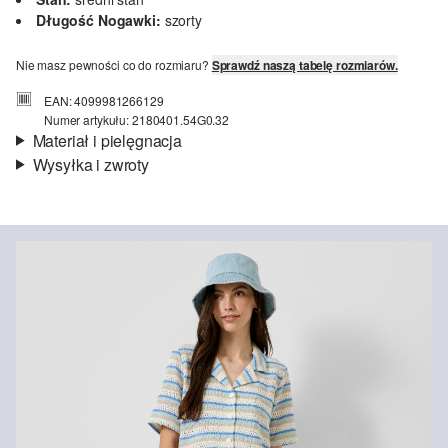
Długość Nogawki:
szorty
Nie masz pewności co do rozmiaru?
Sprawdź naszą tabelę rozmiarów.
EAN: 4099981266129
Numer artykułu: 2180401.54G0.32
Materiał i pielęgnacja
Wysyłka i zwroty
Materiał:
dzianina, dzianinowe paski
Informacje o wysyłce
Jakość:
fakturowany
Material:
poliester
Czas dostawy jest wyświetlany podczas procesu zamówienia (kroki
1–3).
Koszt wysyłki wynosi 15 zł (opłata ryczałtowa).
Zwroty
Nie wybielać/nie chlorować
Zwrot produktów możliwy jest w ciągu 14 dni.
Nie suszyć w suszarce bębnowej
Pranie delikatne 30°C
Nie czyścić chemicznie