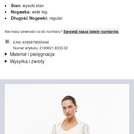
Stan:
wysoki stan
Nogawka:
wide leg
Długość Nogawki:
regular
Nie masz pewności co do rozmiaru?
Sprawdź naszą tabelę rozmiarów.
EAN: 4099979595446
Numer artykułu: 2180621.8333.32
Materiał i pielęgnacja
Wysyłka i zwroty
Materiał:
satyna
Informacje o wysyłce
Jakość:
fakturowany, gniotący się
Czas dostawy jest wyświetlany podczas procesu zamówienia (kroki
1–3).
Koszt wysyłki wynosi 15 zł (opłata ryczałtowa).
Zwroty
Nie wybielać/nie chlorować
Nie suszyć w suszarce bębnowej
Zwrot produktów możliwy jest w ciągu 14 dni.
Pranie delikatne 30°C