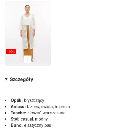
-40%
Szczegóły
Optik:
błyszczący
Anlass:
biznes, święta, impreza
Tasche:
kieszeń wpuszczana
Styl:
casual, modny
Bund:
elastyczny pas