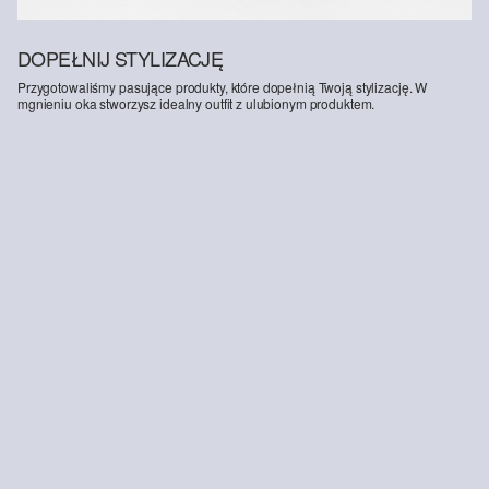
DOPEŁNIJ STYLIZACJĘ
Przygotowaliśmy pasujące produkty, które dopełnią Twoją stylizację. W
mgnieniu oka stworzysz idealny outfit z ulubionym produktem.
-40%
Prześwitująca długa bluzka z haftem
299,00 zł
499,99 zł