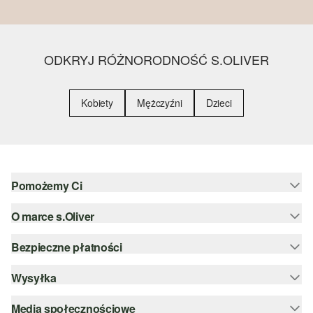
ODKRYJ RÓŻNORODNOŚĆ S.OLIVER
Kobiety
Mężczyźni
Dzieci
Pomożemy Ci
O marce s.Oliver
Pomoc i FAQ
Porady dotyczące rozmiarów
Bezpieczne płatności
Newsletter
Zwrot
s.Oliver Group
Wysyłka
PayPal
Kategorie
Kariera
Klarna
Media społecznościowe
DHL PL