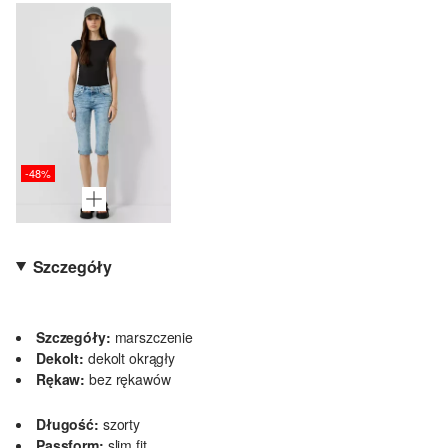
-48%
Szczegóły
Szczegóły:
marszczenie
Dekolt:
dekolt okrągły
Rękaw:
bez rękawów
Długość:
szorty
Passform:
slim fit