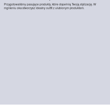
Przygotowaliśmy pasujące produkty, które dopełnią Twoją stylizację. W
mgnieniu oka stworzysz idealny outfit z ulubionym produktem.
-48%
Dżinsy Capri Catie / Slim Fit / Mid Rise
119,00 zł
229,99 zł