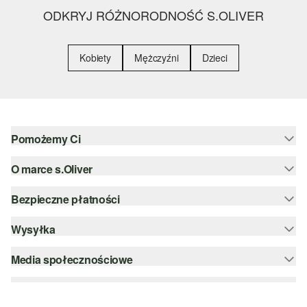
ODKRYJ RÓŻNORODNOŚĆ S.OLIVER
Kobiety
Mężczyźni
Dzieci
Pomożemy Ci
O marce s.Oliver
Pomoc i FAQ
Porady dotyczące rozmiarów
Bezpieczne płatności
Newsletter
Zwrot
s.Oliver Group
Wysyłka
PayPal
Kategorie
Kariera
Klarna
Media społecznościowe
DHL PL
Lista życzeń
Karta kredytowa
instagram
Zrównoważony rozwój
Szyfrowanie SSL