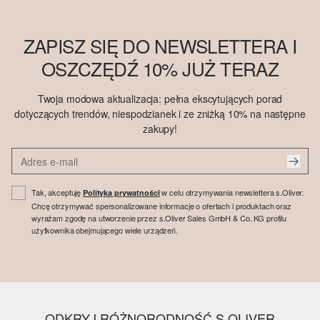
ZAPISZ SIĘ DO NEWSLETTERA I
OSZCZĘDŹ 10% JUŻ TERAZ
Twoja modowa aktualizacja: pełna ekscytujących porad
dotyczących trendów, niespodzianek i ze zniżką 10% na następne
zakupy!
Tak, akceptuję
w celu otrzymywania newslettera s.Oliver.
Polityka prywatności
Chcę otrzymywać spersonalizowane informacje o ofertach i produktach oraz
wyrażam zgodę na utworzenie przez s.Oliver Sales GmbH & Co. KG profilu
użytkownika obejmującego wiele urządzeń.
ODKRYJ RÓŻNORODNOŚĆ S.OLIVER