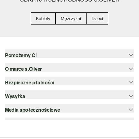
Kobiety
Mężczyźni
Dzieci
Pomożemy Ci
O marce s.Oliver
Pomoc i FAQ
Porady dotyczące rozmiarów
Bezpieczne płatności
Newsletter
Zwrot
s.Oliver Group
Wysyłka
PayPal
Kategorie
Kariera
Klarna
Media społecznościowe
DHL PL
Lista życzeń
Karta kredytowa
instagram
Zrównoważony rozwój
Szyfrowanie SSL
facebook
Wyszukiwarka sklepów