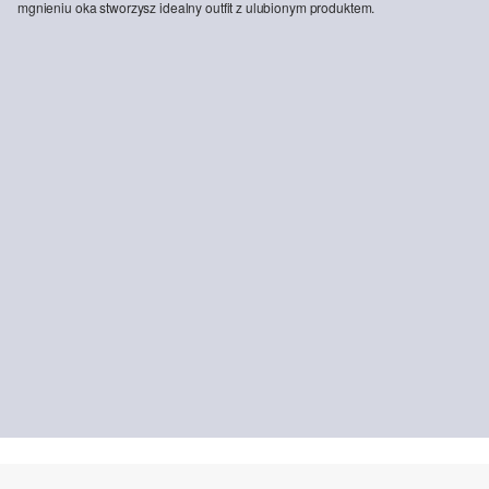
mgnieniu oka stworzysz idealny outfit z ulubionym produktem.
-39%
Jeans Baggy / Relaxed Fit / Mid Rise / Wide Leg / Soft &amp; Warm Inside
139,00 zł
229,99 zł