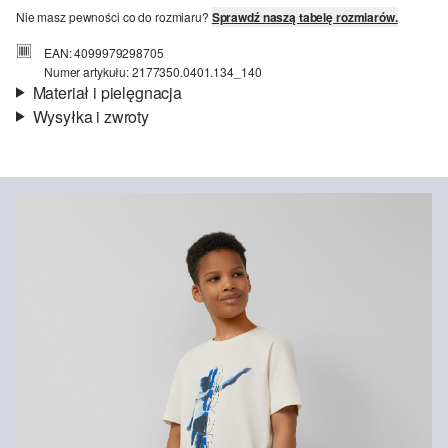
Nie masz pewności co do rozmiaru?
Sprawdź naszą tabelę rozmiarów.
EAN: 4099979298705
Numer artykułu: 2177350.0401.134_140
Materiał i pielęgnacja
Wysyłka i zwroty
Materiał:
jersey
Informacje o wysyłce
Jakość:
miękki
Material:
bawełna
Czas dostawy jest wyświetlany podczas procesu zamówienia (kroki
1–3).
Koszt wysyłki wynosi 15 zł (opłata ryczałtowa).
Zwroty
Zwrot produktów możliwy jest w ciągu 14 dni.
Nie wybielać/nie chlorować
Nie czyścić chemicznie
Pranie standardowe 40°C
Prasować w średniej temperaturze
Suszyć w niskiej temperaturze