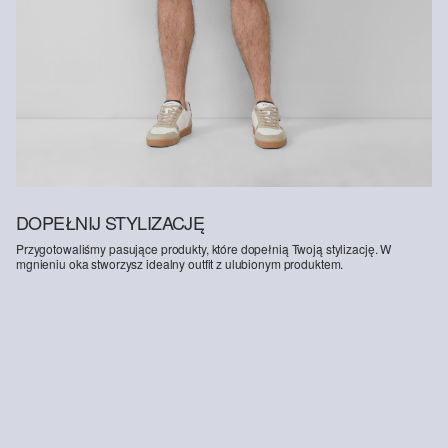
celem jest pomoc społecznościom rolniczym w przetrwaniu i
rozwoju, przy jednoczesnej ochronie i odbudowie środowiska.
Better Cotton wspiera społeczności rolnicze pod względem
społecznym, środowiskowym i ekonomicznym, szkoląc rolników w
zakresie bardziej zrównoważonych metod upraw. Ten produkt jest
pozyskiwany w systemie bilansu masy i dlatego może nie zawierać
bawełny Better Cotton. Więcej informacji znajdziesz na stronie
soliver-group.com
.
DOPEŁNIJ STYLIZACJĘ
Przygotowaliśmy pasujące produkty, które dopełnią Twoją stylizację. W
mgnieniu oka stworzysz idealny outfit z ulubionym produktem.