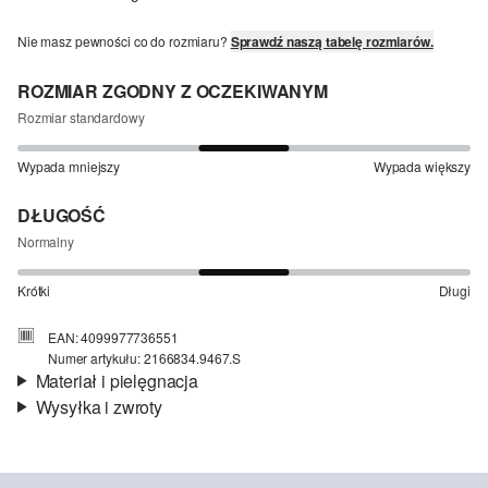
Nie masz pewności co do rozmiaru?
Sprawdź naszą tabelę rozmiarów.
ROZMIAR ZGODNY Z OCZEKIWANYM
Rozmiar standardowy
Wypada mniejszy
Wypada większy
DŁUGOŚĆ
Normalny
Krótki
Długi
EAN: 4099977736551
Numer artykułu: 2166834.9467.S
Materiał i pielęgnacja
Wysyłka i zwroty
Material:
bawełna
Informacje o wysyłce
Czas dostawy jest wyświetlany podczas procesu zamówienia (kroki