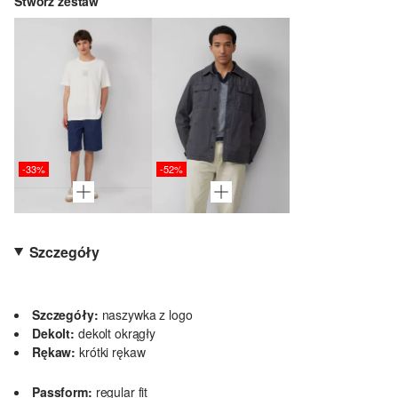
Stwórz zestaw
-33%
-52%
Szczegóły
Szczegóły:
naszywka z logo
Dekolt:
dekolt okrągły
Rękaw:
krótki rękaw
Passform:
regular fit