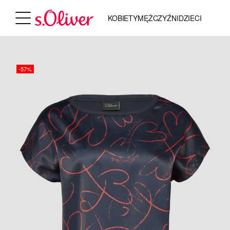
KOBIETY
MĘŻCZYŹNI
DZIECI
-57%