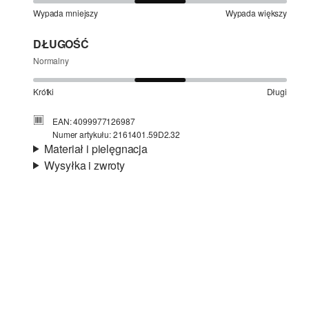
Wypada mniejszy
Wypada większy
DŁUGOŚĆ
Normalny
Krótki
Długi
EAN: 4099977126987
Numer artykułu: 2161401.59D2.32
Materiał i pielęgnacja
Wysyłka i zwroty
Materiał:
jersey, różne materiały, tkanina
Informacje o wysyłce
Material:
mieszanka bawełniana, poliester
Czas dostawy jest wyświetlany podczas procesu
zamówienia (kroki 1–3).
Koszt wysyłki wynosi 15 zł (opłata ryczałtowa).
Zwroty