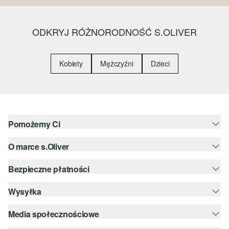
ODKRYJ RÓŻNORODNOŚĆ S.OLIVER
Kobiety
Mężczyźni
Dzieci
Pomożemy Ci
O marce s.Oliver
Pomoc i FAQ
Porady dotyczące rozmiarów
Bezpieczne płatności
Newsletter
Zwrot
s.Oliver Group
Wysyłka
PayPal
Kategorie
Kariera
Klarna
Media społecznościowe
DHL PL
Lista życzeń
Karta kredytowa