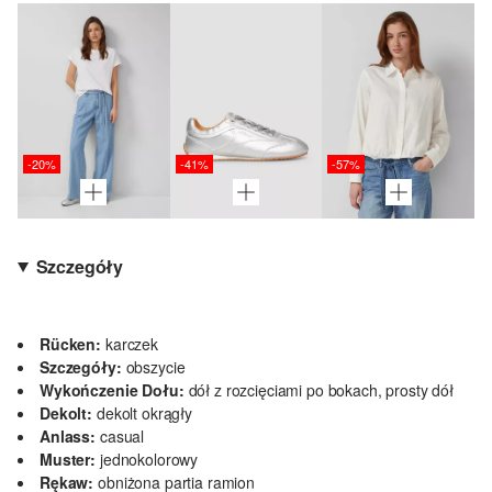
-20%
-41%
-57%
Szczegóły
Rücken:
karczek
Szczegóły:
obszycie
Wykończenie Dołu:
dół z rozcięciami po bokach, prosty dół
Dekolt:
dekolt okrągły
Anlass:
casual
Muster:
jednokolorowy
Rękaw:
obniżona partia ramion