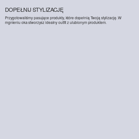
DOPEŁNIJ STYLIZACJĘ
Przygotowaliśmy pasujące produkty, które dopełnią Twoją stylizację. W
mgnieniu oka stworzysz idealny outfit z ulubionym produktem.
-20%
-41%
-57
Dżinsy Suri / regular fit / wysoki stan / szeroka nogawka / elastyczny pas
Sportowe buty ze sznurowadłami
239,00 zł
299,99 zł
159,00 zł
269,99 zł
99