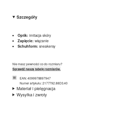
Szczegóły
Optik:
imitacja skóry
Zapięcie:
wiązanie
Schuhform:
sneakersy
Nie masz pewności co do rozmiaru?
Sprawdź naszą tabelę rozmiarów.
EAN: 4099978897947
Numer artykułu: 2177792.88D3.40
Materiał i pielęgnacja
Wysyłka i zwroty
Material:
syntetyk
Informacje o wysyłce
Czas dostawy jest wyświetlany podczas procesu