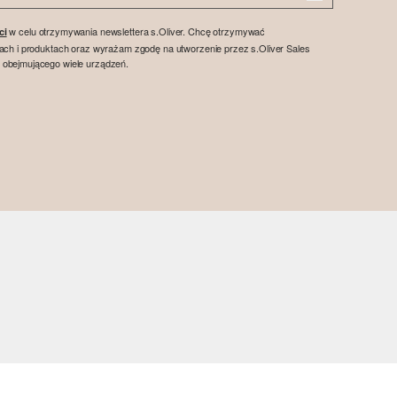
w celu otrzymywania newslettera s.Oliver. Chcę otrzymywać
ci
tach i produktach oraz wyrażam zgodę na utworzenie przez s.Oliver Sales
 obejmującego wiele urządzeń.