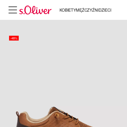
KOBIETY
MĘŻCZYŹNI
DZIECI
-48%