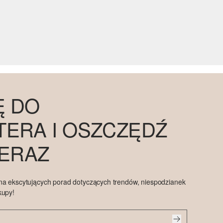
Ę DO
ERA I OSZCZĘDŹ
TERAZ
na ekscytujących porad dotyczących trendów, niespodzianek
kupy!