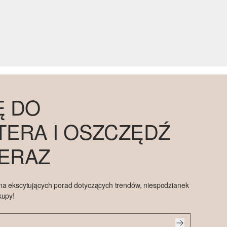
Ę DO
ERA I OSZCZĘDŹ
TERAZ
na ekscytujących porad dotyczących trendów, niespodzianek
kupy!