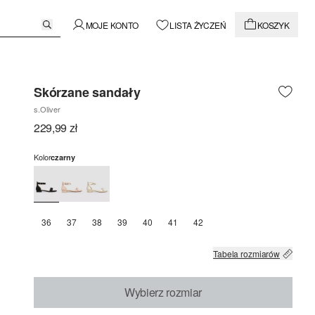
MOJE KONTO
LISTA ŻYCZEŃ
KOSZYK
Skórzane sandały
s.Oliver
229,99 zł
Kolor
czarny
36
37
38
39
40
41
42
Tabela rozmiarów
Wybierz rozmiar