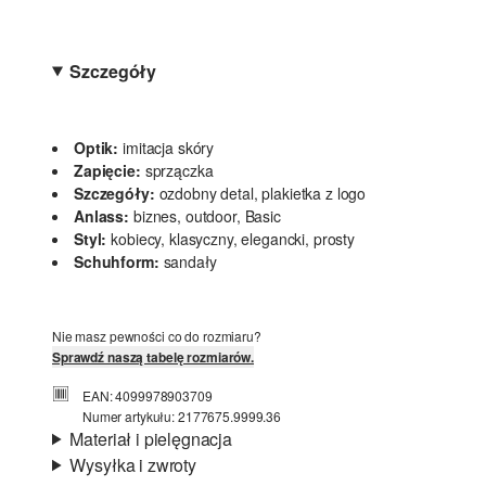
Szczegóły
Optik:
imitacja skóry
Zapięcie:
sprzączka
Szczegóły:
ozdobny detal, plakietka z logo
Anlass:
biznes, outdoor, Basic
Styl:
kobiecy, klasyczny, elegancki, prosty
Schuhform:
sandały
Nie masz pewności co do rozmiaru?
Sprawdź naszą tabelę rozmiarów.
EAN: 4099978903709
Numer artykułu: 2177675.9999.36
Materiał i pielęgnacja
Wysyłka i zwroty