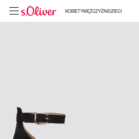
KOBIETY
MĘŻCZYŹNI
DZIECI