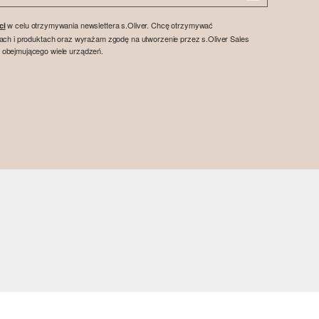
w celu otrzymywania newslettera s.Oliver. Chcę otrzymywać
ci
tach i produktach oraz wyrażam zgodę na utworzenie przez s.Oliver Sales
 obejmującego wiele urządzeń.