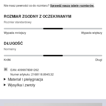
Nie masz pewności co do rozmiaru?
Sprawdź naszą tabelę rozmiarów.
ROZMIAR ZGODNY Z OCZEKIWANYM
Rozmiar standardowy
Wypada mniejszy
Wypada większy
DŁUGOŚĆ
Normalny
Krótki
Długi
EAN: 4099978381262
Numer artykułu: 2168118.8945.32
Materiał i pielęgnacja
Wysyłka i zwroty
Materiał:
dzianina
Informacje o wysyłce
Jakość:
miękki, przytulny, ocieplający, elastyczny, miękki i
ciepły od wewnątrz
Czas dostawy jest wyświetlany podczas procesu zamówienia (kroki
Material:
mieszanka bawełniana