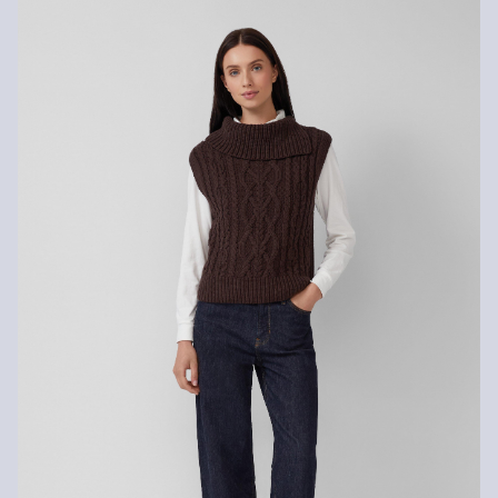
1–3).
Koszt wysyłki wynosi 15 zł (opłata ryczałtowa).
Zwroty
Zwrot produktów możliwy jest w ciągu 14 dni.
Nie wybielać/nie chlorować
Nie suszyć w suszarce bębnowej
Prasować w niskiej temperaturze
Nie czyścić chemicznie
Pranie bardzo delikatne 30°C