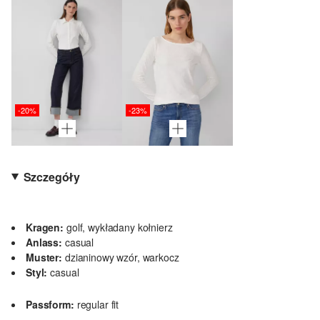
-20%
-23%
Szczegóły
Kragen:
golf, wykładany kołnierz
Anlass:
casual
Muster:
dzianinowy wzór, warkocz
Styl:
casual
Passform:
regular fit