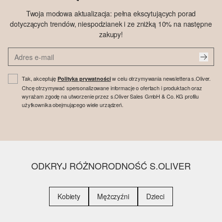
Twoja modowa aktualizacja: pełna ekscytujących porad
dotyczących trendów, niespodzianek i ze zniżką 10% na następne
zakupy!
Tak, akceptuję
w celu otrzymywania newslettera s.Oliver.
Polityka prywatności
Chcę otrzymywać spersonalizowane informacje o ofertach i produktach oraz
wyrażam zgodę na utworzenie przez s.Oliver Sales GmbH & Co. KG profilu
użytkownika obejmującego wiele urządzeń.
ODKRYJ RÓŻNORODNOŚĆ S.OLIVER
Kobiety
Mężczyźni
Dzieci