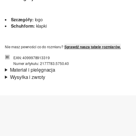
Szczegóły:
logo
Schuhform:
klapki
Nie masz pewności co do rozmiaru?
Sprawdź naszą tabelę rozmiarów.
EAN: 4099978913319
Numer artykułu: 2177783.5750.40
Materiał i pielęgnacja
Wysyłka i zwroty
Material:
syntetyk
Informacje o wysyłce
Czas dostawy jest wyświetlany podczas procesu zamówienia (kroki
1–3).
Koszt wysyłki wynosi 15 zł (opłata ryczałtowa).
Zwroty