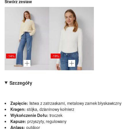
Stwórz zestaw
-14%
-19%
Szczegóły
Zapięcie:
listwa z zatrzaskami, metalowy zamek błyskawiczny
Kragen:
stójka, dzianinowy kołnierz
Wykończenie Dołu:
troczek
Kapuze:
przyszyty, regulowany
Anlass:
outdoor