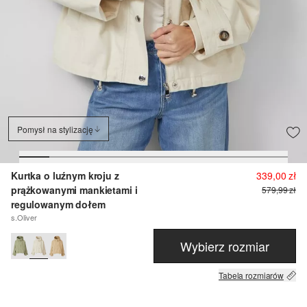
Pomysł na stylizację
Kurtka o luźnym kroju z
339,00 zł
prążkowanymi mankietami i
579,99 zł
regulowanym dołem
s.Oliver
Wybierz rozmiar
Tabela rozmiarów