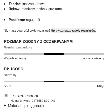
Tasche:
kieszeń z listwą
Rękaw:
mankiety, patka z guzikami
Passform:
regular fit
Nie masz pewności co do rozmiaru?
Sprawdź naszą tabelę rozmiarów.
ROZMIAR ZGODNY Z OCZEKIWANYM
Rozmiar standardowy
Wypada mniejszy
Wypada większy
DŁUGOŚĆ
Normalny
Krótki
Długi
EAN: 4099979080805
Numer artykułu: 2176559.8001.XS
Materiał i pielęgnacja