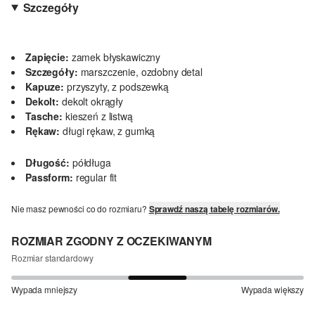
Szczegóły
Zapięcie:
zamek błyskawiczny
Szczegóły:
marszczenie, ozdobny detal
Kapuze:
przyszyty, z podszewką
Dekolt:
dekolt okrągły
Tasche:
kieszeń z listwą
Rękaw:
długi rękaw, z gumką
Długość:
półdługa
Passform:
regular fit
Nie masz pewności co do rozmiaru?
Sprawdź naszą tabelę rozmiarów.
ROZMIAR ZGODNY Z OCZEKIWANYM
Rozmiar standardowy
Wypada mniejszy
Wypada większy