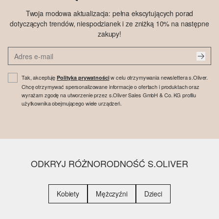
Twoja modowa aktualizacja: pełna ekscytujących porad
dotyczących trendów, niespodzianek i ze zniżką 10% na następne
zakupy!
Tak, akceptuję
w celu otrzymywania newslettera s.Oliver.
Polityka prywatności
Chcę otrzymywać spersonalizowane informacje o ofertach i produktach oraz
wyrażam zgodę na utworzenie przez s.Oliver Sales GmbH & Co. KG profilu
użytkownika obejmującego wiele urządzeń.
ODKRYJ RÓŻNORODNOŚĆ S.OLIVER
Kobiety
Mężczyźni
Dzieci