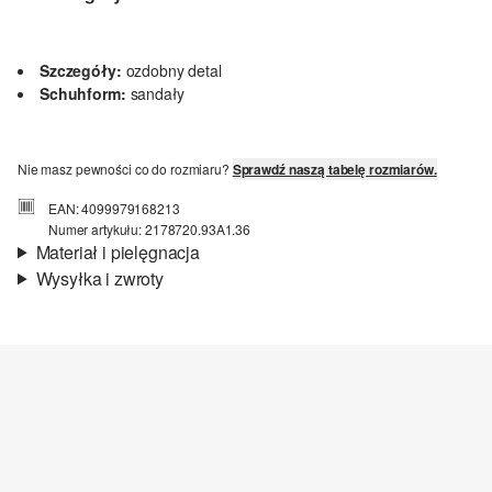
Szczegóły:
ozdobny detal
Schuhform:
sandały
Nie masz pewności co do rozmiaru?
Sprawdź naszą tabelę rozmiarów.
EAN: 4099979168213
Numer artykułu: 2178720.93A1.36
Materiał i pielęgnacja
Wysyłka i zwroty
Material:
syntetyk
Informacje o wysyłce
Czas dostawy jest wyświetlany podczas procesu zamówienia (kroki
1–3).
Koszt wysyłki wynosi 15 zł (opłata ryczałtowa).
Zwroty