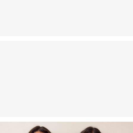
Zwrot produktów możliwy jest w ciągu 14 dni.