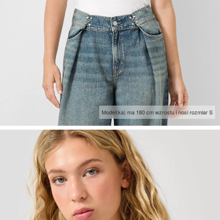
Model(ka) ma 180 cm wzrostu i nosi rozmiar S