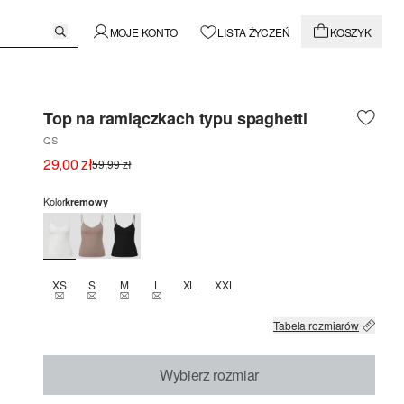
MOJE KONTO
LISTA ŻYCZEŃ
KOSZYK
Top na ramiączkach typu spaghetti
QS
29,00 zł
59,99 zł
Kolor
kremowy
XS
S
M
L
XL
XXL
TEN ROZMIAR JEST OBECNIE NIEDOSTĘPNY
TEN ROZMIAR JEST OBECNIE NIEDOSTĘPNY
TEN ROZMIAR JEST OBECNIE NIEDOSTĘPNY
TEN ROZMIAR JEST OBECNIE NIEDOSTĘPNY
Tabela rozmiarów
Wybierz rozmiar