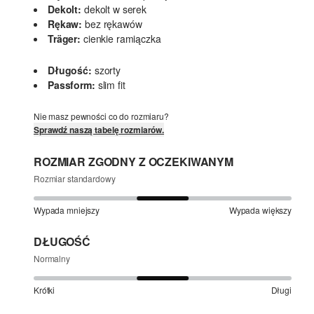
Dekolt:
dekolt w serek
Rękaw:
bez rękawów
Träger:
cienkie ramiączka
Długość:
szorty
Passform:
slim fit
Nie masz pewności co do rozmiaru?
Sprawdź naszą tabelę rozmiarów.
ROZMIAR ZGODNY Z OCZEKIWANYM
Rozmiar standardowy
Wypada mniejszy
Wypada większy
DŁUGOŚĆ
Normalny
Krótki
Długi