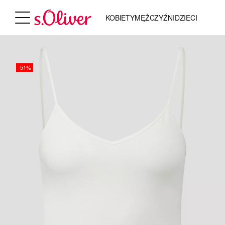
KOBIETY
MĘŻCZYŹNI
DZIECI
-51%