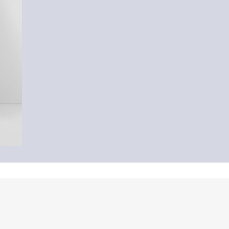
-60%
Spodnie jeansowe
119,00 zł
299,99 zł