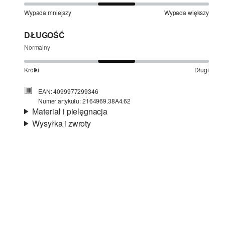
Wypada mniejszy
Wypada większy
DŁUGOŚĆ
Normalny
Krótki
Długi
EAN: 4099977299346
Numer artykułu: 2164969.38A4.62
Materiał i pielęgnacja
Wysyłka i zwroty
Materiał:
prążkowany materiał
Informacje o wysyłce
Jakość:
miękki, elastyczny
Material:
mieszanka bawełniana
Czas dostawy jest wyświetlany podczas procesu
zamówienia (kroki 1–3).
Koszt wysyłki wynosi 15 zł (opłata ryczałtowa).
Zwroty