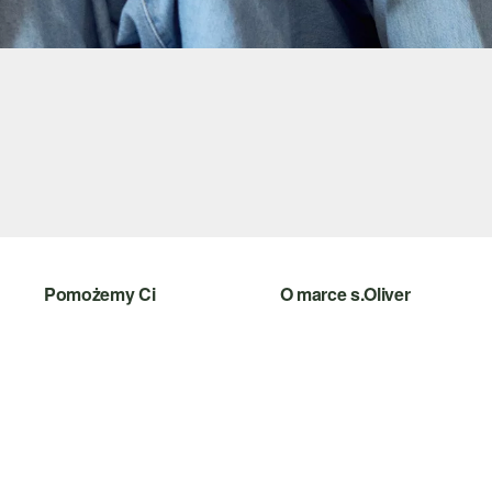
Pomożemy Ci
O marce s.Oliver
Pomoc i FAQ
Newsletter
Porady dotyczące rozmiarów
s.Oliver Group
Zwrot
Kariera
Kategorie
Lista życzeń