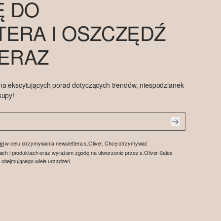
Ę DO
ERA I OSZCZĘDŹ
TERAZ
na ekscytujących porad dotyczących trendów, niespodzianek
kupy!
w celu otrzymywania newslettera s.Oliver. Chcę otrzymywać
ci
tach i produktach oraz wyrażam zgodę na utworzenie przez s.Oliver Sales
 obejmującego wiele urządzeń.