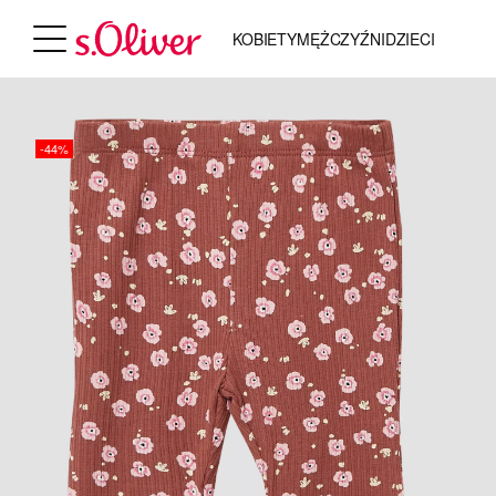
KOBIETY
MĘŻCZYŹNI
DZIECI
-44%