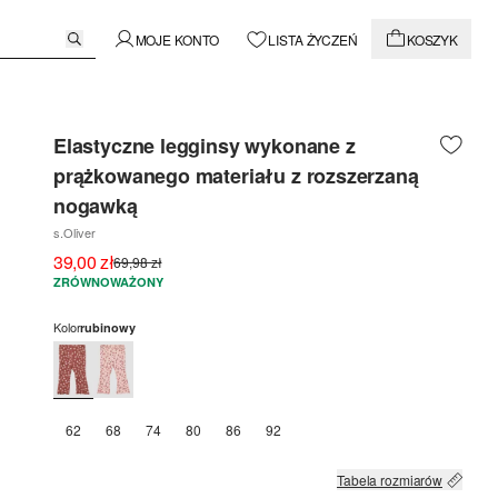
MOJE KONTO
LISTA ŻYCZEŃ
KOSZYK
Elastyczne legginsy wykonane z
prążkowanego materiału z rozszerzaną
nogawką
s.Oliver
39,00 zł
69,98 zł
ZRÓWNOWAŻONY
Kolor
rubinowy
62
68
74
80
86
92
Tabela rozmiarów