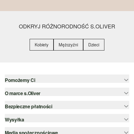
ODKRYJ RÓŻNORODNOŚĆ S.OLIVER
Kobiety
Mężczyźni
Dzieci
Pomożemy Ci
O marce s.Oliver
Pomoc i FAQ
Porady dotyczące rozmiarów
Bezpieczne płatności
Newsletter
Zwrot
s.Oliver Group
Wysyłka
PayPal
Kategorie
Kariera
Klarna
Media społecznościowe
DHL PL