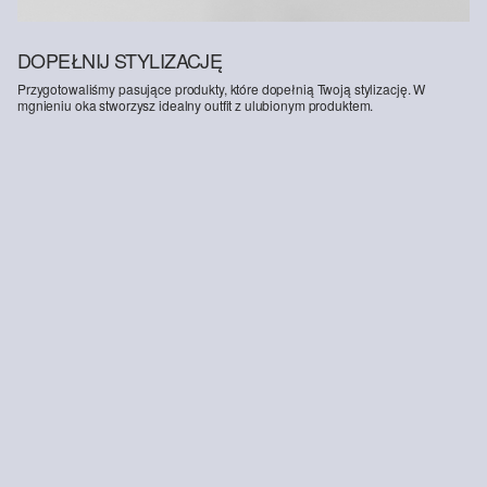
DOPEŁNIJ STYLIZACJĘ
Przygotowaliśmy pasujące produkty, które dopełnią Twoją stylizację. W
mgnieniu oka stworzysz idealny outfit z ulubionym produktem.
-47%
Regularny krój: spodnie ze strukturalnej bawełny
159,00 zł
299,99 zł