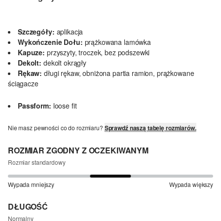
Szczegóły:
aplikacja
Wykończenie Dołu:
prążkowana lamówka
Kapuze:
przyszyty, troczek, bez podszewki
Dekolt:
dekolt okrągły
Rękaw:
długi rękaw, obniżona partia ramion, prążkowane
ściągacze
Passform:
loose fit
Nie masz pewności co do rozmiaru?
Sprawdź naszą tabelę rozmiarów.
ROZMIAR ZGODNY Z OCZEKIWANYM
Rozmiar standardowy
Wypada mniejszy
Wypada większy
DŁUGOŚĆ
Normalny