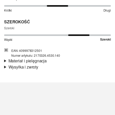
Krótki
Długi
SZEROKOŚĆ
Szeroki
Szeroki
Wąski
EAN: 4099978312501
Numer artykułu: 2170326.4530.140
Materiał i pielęgnacja
Wysyłka i zwroty
Materiał:
dzianina
Informacje o wysyłce
Material:
poliamid
Czas dostawy jest wyświetlany podczas procesu zamówienia (kroki
1–3).
Koszt wysyłki wynosi 15 zł (opłata ryczałtowa).
Zwroty