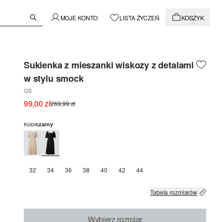
MOJE KONTO
LISTA ŻYCZEŃ
KOSZYK
Sukienka z mieszanki wiskozy z detalami
w stylu smock
QS
99,00 zł
269,99 zł
Kolor
czarny
32
34
36
38
40
42
44
Tabela rozmiarów
Wybierz rozmiar