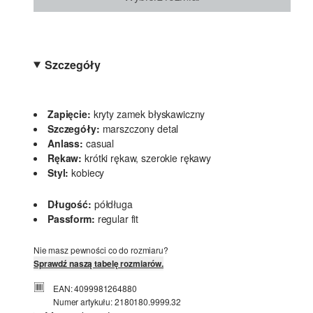
Szczegóły
Zapięcie:
kryty zamek błyskawiczny
Szczegóły:
marszczony detal
Anlass:
casual
Rękaw:
krótki rękaw, szerokie rękawy
Styl:
kobiecy
Długość:
półdługa
Passform:
regular fit
Nie masz pewności co do rozmiaru?
Sprawdź naszą tabelę rozmiarów.
EAN: 4099981264880
Numer artykułu: 2180180.9999.32