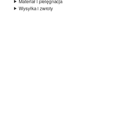
Materiał i pielęgnacja
Wysyłka i zwroty
Materiał:
twill
Informacje o wysyłce
Jakość:
lekki
Podszewka:
bawełniana podszewka
Czas dostawy jest wyświetlany podczas procesu
Material:
mieszanka wiskozowa
zamówienia (kroki 1–3).
Koszt wysyłki wynosi 15 zł (opłata ryczałtowa).
Zwroty
Zwrot produktów możliwy jest w ciągu 14 dni.
Nie wybielać/nie chlorować
Nie suszyć w suszarce bębnowej
Pranie delikatne 30°C
Prasować w niskiej temperaturze
Nie czyścić chemicznie