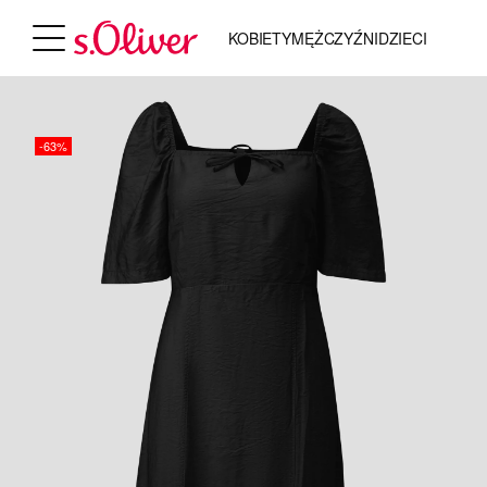
KOBIETY
MĘŻCZYŹNI
DZIECI
-63%