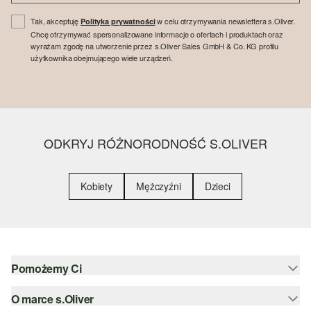
Tak, akceptuję
w celu otrzymywania newslettera s.Oliver.
Polityka prywatności
Chcę otrzymywać spersonalizowane informacje o ofertach i produktach oraz
wyrażam zgodę na utworzenie przez s.Oliver Sales GmbH & Co. KG profilu
użytkownika obejmującego wiele urządzeń.
ODKRYJ RÓŻNORODNOŚĆ S.OLIVER
Kobiety
Mężczyźni
Dzieci
Pomożemy Ci
O marce s.Oliver
Pomoc i FAQ