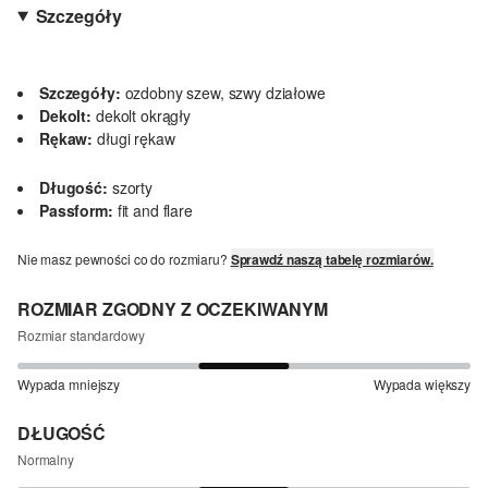
Szczegóły
Szczegóły:
ozdobny szew, szwy działowe
Dekolt:
dekolt okrągły
Rękaw:
długi rękaw
Długość:
szorty
Passform:
fit and flare
Nie masz pewności co do rozmiaru?
Sprawdź naszą tabelę rozmiarów.
ROZMIAR ZGODNY Z OCZEKIWANYM
Rozmiar standardowy
Wypada mniejszy
Wypada większy
DŁUGOŚĆ
Normalny