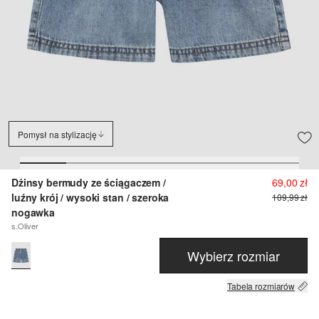
Pomysł na stylizację
Dżinsy bermudy ze ściągaczem /
69,00 zł
luźny krój / wysoki stan / szeroka
109,99 zł
nogawka
s.Oliver
Wybierz rozmiar
Tabela rozmiarów