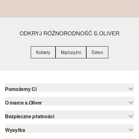
ODKRYJ RÓŻNORODNOŚĆ S.OLIVER
Kobiety
Mężczyźni
Dzieci
Pomożemy Ci
O marce s.Oliver
Pomoc i FAQ
Porady dotyczące rozmiarów
Bezpieczne płatności
Newsletter
Zwrot
s.Oliver Group
Wysyłka
PayPal
Kategorie
Kariera