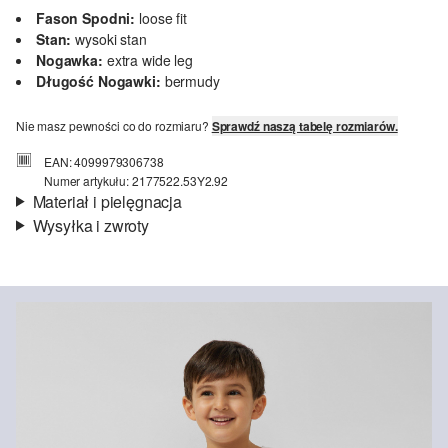
Fason Spodni:
loose fit
Stan:
wysoki stan
Nogawka:
extra wide leg
Długość Nogawki:
bermudy
Nie masz pewności co do rozmiaru?
Sprawdź naszą tabelę rozmiarów.
EAN: 4099979306738
Numer artykułu: 2177522.53Y2.92
Materiał i pielęgnacja
Wysyłka i zwroty
Materiał:
denim
Informacje o wysyłce
Material:
bawełna
Czas dostawy jest wyświetlany podczas procesu zamówienia (kroki
1–3).
Koszt wysyłki wynosi 15 zł (opłata ryczałtowa).
Zwroty
Nie wybielać/nie chlorować
Nie suszyć w suszarce bębnowej
Zwrot produktów możliwy jest w ciągu 14 dni.