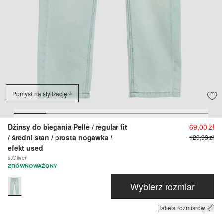
Pomysł na stylizację
Dżinsy do biegania Pelle / regular fit
69,00 zł
/ średni stan / prosta nogawka /
129,99 zł
efekt used
s.Oliver
ZRÓWNOWAŻONY
Wybierz rozmiar
Tabela rozmiarów