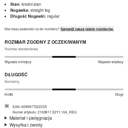
Stan:
średni stan
Nogawka:
straight leg
Długość Nogawki:
regular
Nie masz pewności co do rozmiaru?
Sprawdź naszą tabelę rozmiarów.
ROZMIAR ZGODNY Z OCZEKIWANYM
Rozmiar standardowy
Wypada mniejszy
Wypada większy
DŁUGOŚĆ
Normalny
Krótki
Długi
EAN: 4099977322235
Numer artykułu: 2163811.52Y1.104_REG
Materiał i pielęgnacja
Wysyłka i zwroty