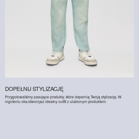
Wspieramy Better Cotton: Wybierając nasze produkty bawełniane,
wspierasz nasze zaangażowanie w misję Better Cotton, której
celem jest pomoc społecznościom rolniczym w przetrwaniu i
rozwoju, przy jednoczesnej ochronie i odbudowie środowiska.
Better Cotton wspiera społeczności rolnicze pod względem
społecznym, środowiskowym i ekonomicznym, szkoląc rolników w
zakresie bardziej zrównoważonych metod upraw. Ten produkt jest
pozyskiwany w systemie bilansu masy i dlatego może nie zawierać
bawełny Better Cotton. Więcej informacji znajdziesz na stronie
soliver-group.com
.
DOPEŁNIJ STYLIZACJĘ
Przygotowaliśmy pasujące produkty, które dopełnią Twoją stylizację. W
mgnieniu oka stworzysz idealny outfit z ulubionym produktem.