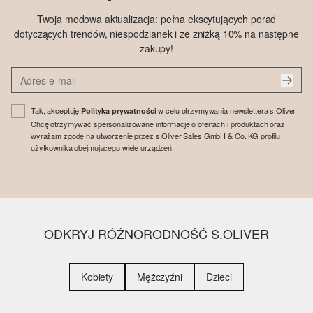
Twoja modowa aktualizacja: pełna ekscytujących porad
dotyczących trendów, niespodzianek i ze zniżką 10% na następne
zakupy!
Tak, akceptuję
w celu otrzymywania newslettera s.Oliver.
Polityka prywatności
Chcę otrzymywać spersonalizowane informacje o ofertach i produktach oraz
wyrażam zgodę na utworzenie przez s.Oliver Sales GmbH & Co. KG profilu
użytkownika obejmującego wiele urządzeń.
ODKRYJ RÓŻNORODNOŚĆ S.OLIVER
Kobiety
Mężczyźni
Dzieci