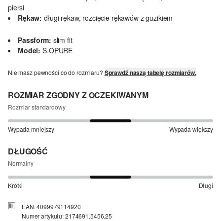
piersi
Rękaw:
długi rękaw, rozcięcie rękawów z guzikiem
Passform:
slim fit
Model:
S.OPURE
Nie masz pewności co do rozmiaru?
Sprawdź naszą tabelę rozmiarów.
ROZMIAR ZGODNY Z OCZEKIWANYM
Rozmiar standardowy
Wypada mniejszy
Wypada większy
DŁUGOŚĆ
Normalny
Krótki
Długi
EAN: 4099979114920
Numer artykułu: 2174691.5456.25