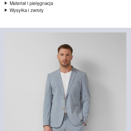
Materiał i pielęgnacja
Wysyłka i zwroty
Materiał:
tkanina
Informacje o wysyłce
Jakość:
lekko elastyczny
Podszewka:
pełna podszewka
Czas dostawy jest wyświetlany podczas procesu zamówienia (kroki
Material:
mieszanka bawełniana, mieszanka wiskozowa,
1–3).
mieszanka poliestrowa, mieszanka lniana
Koszt wysyłki wynosi 15 zł (opłata ryczałtowa).
Zwroty
Zwrot produktów możliwy jest w ciągu 14 dni.
Nie wybielać/nie chlorować
Nie suszyć w suszarce bębnowej
Prasować w niskiej temperaturze
Czyścić chemicznie w chloroetylenie
Nie prać