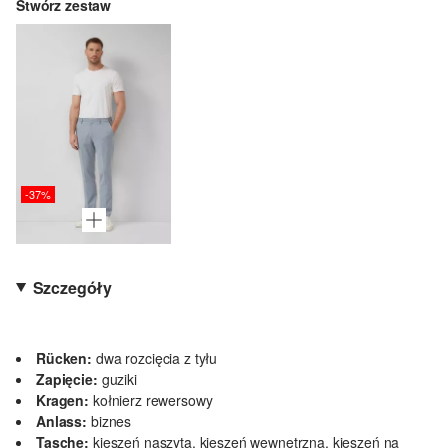
Stwórz zestaw
-37%
Szczegóły
Rücken:
dwa rozcięcia z tyłu
Zapięcie:
guziki
Kragen:
kołnierz rewersowy
Anlass:
biznes
Tasche:
kieszeń naszyta, kieszeń wewnętrzna, kieszeń na