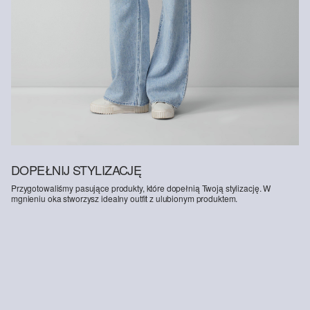
Wspieramy Better Cotton: Wybierając nasze produkty bawełniane,
wspierasz nasze zaangażowanie w misję Better Cotton, której
celem jest pomoc społecznościom rolniczym w przetrwaniu i
rozwoju, przy jednoczesnej ochronie i odbudowie środowiska.
Better Cotton wspiera społeczności rolnicze pod względem
społecznym, środowiskowym i ekonomicznym, szkoląc rolników w
zakresie bardziej zrównoważonych metod upraw. Ten produkt jest
pozyskiwany w systemie bilansu masy i dlatego może nie zawierać
bawełny Better Cotton. Więcej informacji znajdziesz na stronie
soliver-group.com
.
DOPEŁNIJ STYLIZACJĘ
Przygotowaliśmy pasujące produkty, które dopełnią Twoją stylizację. W
mgnieniu oka stworzysz idealny outfit z ulubionym produktem.