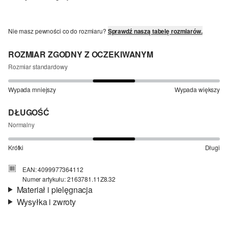
Nie masz pewności co do rozmiaru?
Sprawdź naszą tabelę rozmiarów.
ROZMIAR ZGODNY Z OCZEKIWANYM
Rozmiar standardowy
Wypada mniejszy
Wypada większy
DŁUGOŚĆ
Normalny
Krótki
Długi
EAN: 4099977364112
Numer artykułu: 2163781.11Z8.32
Materiał i pielęgnacja
Wysyłka i zwroty
Materiał:
bawełna ze streczem
Informacje o wysyłce
Material:
mieszanka bawełniana