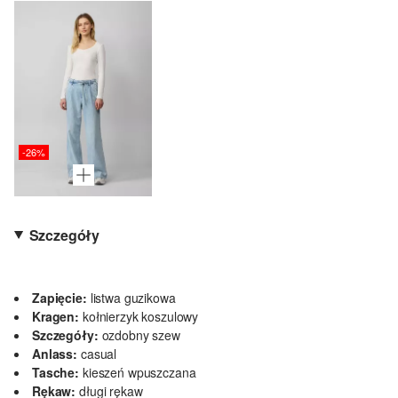
-26%
Szczegóły
Zapięcie:
listwa guzikowa
Kragen:
kołnierzyk koszulowy
Szczegóły:
ozdobny szew
Anlass:
casual
Tasche:
kieszeń wpuszczana
Rękaw:
długi rękaw