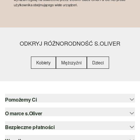
użytkownika obejmującego wiele urządzeń.
ODKRYJ RÓŻNORODNOŚĆ S.OLIVER
Kobiety
Mężczyźni
Dzieci
Pomożemy Ci
O marce s.Oliver
Pomoc i FAQ
Porady dotyczące rozmiarów
Bezpieczne płatności
Newsletter
Zwrot
s.Oliver Group