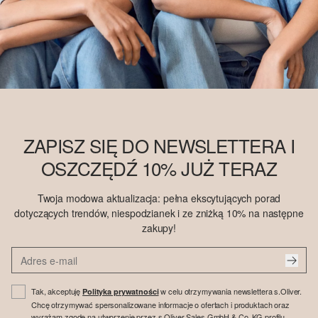
ZAPISZ SIĘ DO NEWSLETTERA I
OSZCZĘDŹ 10% JUŻ TERAZ
Twoja modowa aktualizacja: pełna ekscytujących porad
dotyczących trendów, niespodzianek i ze zniżką 10% na następne
zakupy!
Tak, akceptuję
w celu otrzymywania newslettera s.Oliver.
Polityka prywatności
Chcę otrzymywać spersonalizowane informacje o ofertach i produktach oraz
wyrażam zgodę na utworzenie przez s.Oliver Sales GmbH & Co. KG profilu