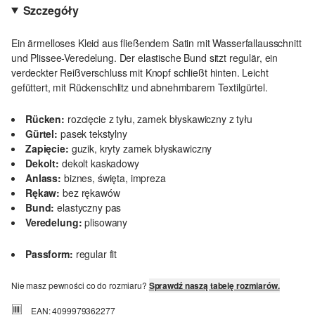
Szczegóły
Ein ärmelloses Kleid aus fließendem Satin mit Wasserfallausschnitt
und Plissee-Veredelung. Der elastische Bund sitzt regulär, ein
verdeckter Reißverschluss mit Knopf schließt hinten. Leicht
gefüttert, mit Rückenschlitz und abnehmbarem Textilgürtel.
Rücken:
rozcięcie z tyłu, zamek błyskawiczny z tyłu
Gürtel:
pasek tekstylny
Zapięcie:
guzik, kryty zamek błyskawiczny
Dekolt:
dekolt kaskadowy
Anlass:
biznes, święta, impreza
Rękaw:
bez rękawów
Bund:
elastyczny pas
Veredelung:
plisowany
Passform:
regular fit
Nie masz pewności co do rozmiaru?
Sprawdź naszą tabelę rozmiarów.
EAN: 4099979362277