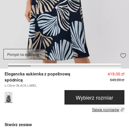
Pomysł na stylizację
Elegancka sukienka z popelinową
419,00 zł
spódnicą
649,99 zł
s.Oliver BLACK LABEL
Wybierz rozmiar
Tabela rozmiarów
Stwórz zestaw