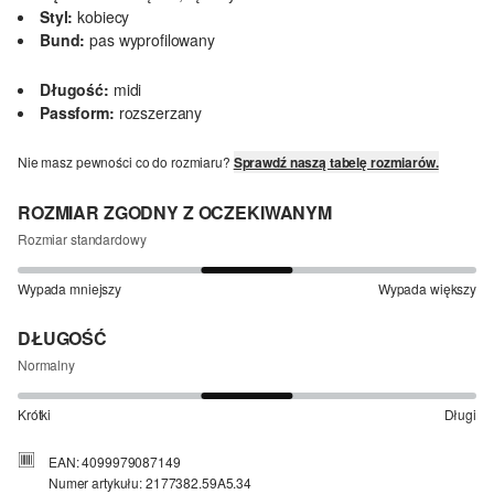
Styl:
kobiecy
Bund:
pas wyprofilowany
Długość:
midi
Passform:
rozszerzany
Nie masz pewności co do rozmiaru?
Sprawdź naszą tabelę rozmiarów.
ROZMIAR ZGODNY Z OCZEKIWANYM
Rozmiar standardowy
Wypada mniejszy
Wypada większy
DŁUGOŚĆ
Normalny
Krótki
Długi
EAN: 4099979087149
Numer artykułu: 2177382.59A5.34