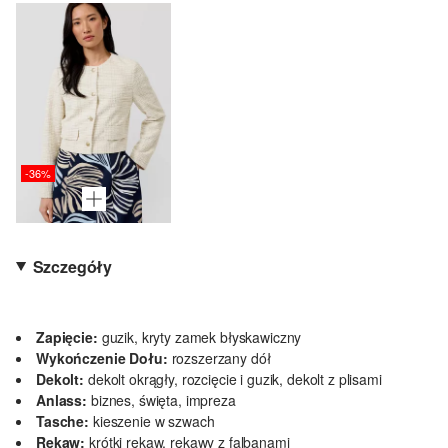
-36%
Szczegóły
Zapięcie:
guzik, kryty zamek błyskawiczny
Wykończenie Dołu:
rozszerzany dół
Dekolt:
dekolt okrągły, rozcięcie i guzik, dekolt z plisami
Anlass:
biznes, święta, impreza
Tasche:
kieszenie w szwach
Rękaw:
krótki rękaw, rękawy z falbanami