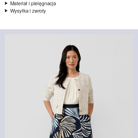
Materiał i pielęgnacja
Wysyłka i zwroty
Materiał:
szyfon, satyna bawełniana
Informacje o wysyłce
Podszewka:
lekka podszewka, częściowa podszewka
Material:
mieszanka bawełniana
Czas dostawy jest wyświetlany podczas procesu zamówienia (kroki
1–3).
Koszt wysyłki wynosi 15 zł (opłata ryczałtowa).
Zwroty
Zwrot produktów możliwy jest w ciągu 14 dni.
Nie wybielać/nie chlorować
Nie suszyć w suszarce bębnowej
Pranie delikatne 30°C
Prasować w niskiej temperaturze
Delikatne czyszczenie chemiczne w chloroetylenie