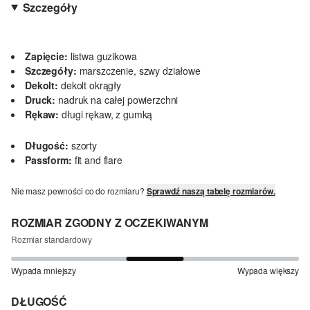
Szczegóły
Zapięcie:
listwa guzikowa
Szczegóły:
marszczenie, szwy działowe
Dekolt:
dekolt okrągły
Druck:
nadruk na całej powierzchni
Rękaw:
długi rękaw, z gumką
Długość:
szorty
Passform:
fit and flare
Nie masz pewności co do rozmiaru?
Sprawdź naszą tabelę rozmiarów.
ROZMIAR ZGODNY Z OCZEKIWANYM
Rozmiar standardowy
Wypada mniejszy
Wypada większy
DŁUGOŚĆ