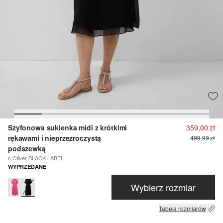
Szyfonowa sukienka midi z krótkimi
359,00 zł
rękawami i nieprzezroczystą
499,99 zł
podszewką
s.Oliver BLACK LABEL
WYPRZEDANE
Wybierz rozmiar
Tabela rozmiarów