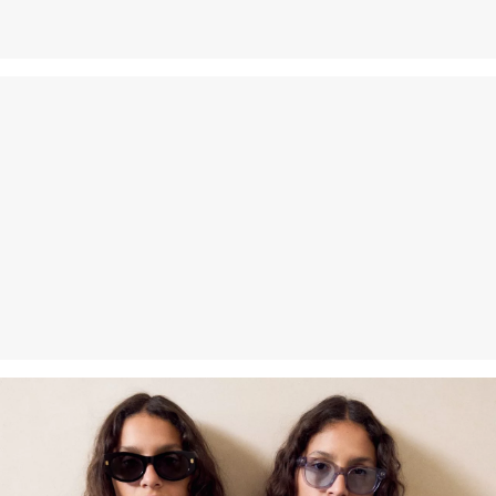
Delikatne czyszczenie chemiczne w chloroetylenie