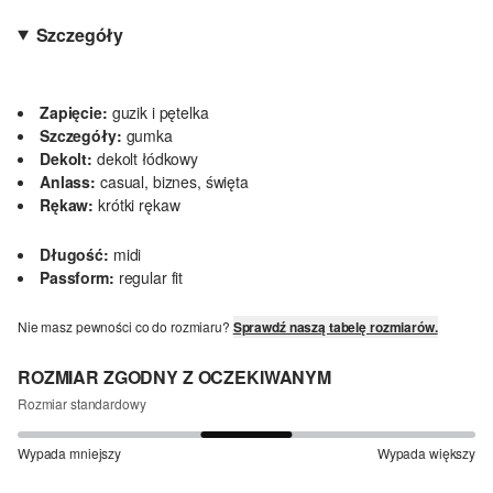
Szczegóły
Zapięcie:
guzik i pętelka
Szczegóły:
gumka
Dekolt:
dekolt łódkowy
Anlass:
casual, biznes, święta
Rękaw:
krótki rękaw
Długość:
midi
Passform:
regular fit
Nie masz pewności co do rozmiaru?
Sprawdź naszą tabelę rozmiarów.
ROZMIAR ZGODNY Z OCZEKIWANYM
Rozmiar standardowy
Wypada mniejszy
Wypada większy