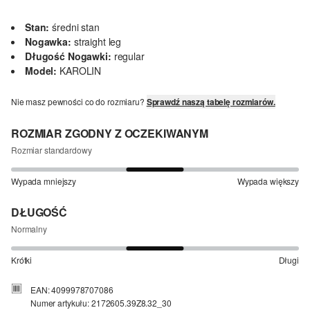
Stan:
średni stan
Nogawka:
straight leg
Długość Nogawki:
regular
Model:
KAROLIN
Nie masz pewności co do rozmiaru?
Sprawdź naszą tabelę rozmiarów.
ROZMIAR ZGODNY Z OCZEKIWANYM
Rozmiar standardowy
Wypada mniejszy
Wypada większy
DŁUGOŚĆ
Normalny
Krótki
Długi
EAN: 4099978707086
Numer artykułu: 2172605.39Z8.32_30