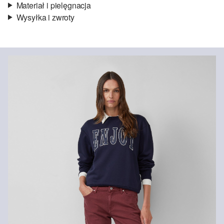
Materiał i pielęgnacja
Wysyłka i zwroty
Materiał:
denim
Informacje o wysyłce
Jakość:
lekko elastyczny
Material:
mieszanka bawełniana
Czas dostawy jest wyświetlany podczas procesu zamówienia (kroki
1–3).
Koszt wysyłki wynosi 15 zł (opłata ryczałtowa).
Zwroty
Zwrot produktów możliwy jest w ciągu 14 dni.
Nie wybielać/nie chlorować
Nie suszyć w suszarce bębnowej
Prasować w niskiej temperaturze
Nie czyścić chemicznie
Pranie standardowe 30°C