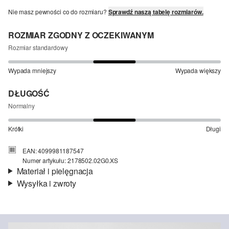
Nie masz pewności co do rozmiaru?
Sprawdź naszą tabelę rozmiarów.
ROZMIAR ZGODNY Z OCZEKIWANYM
Rozmiar standardowy
Wypada mniejszy
Wypada większy
DŁUGOŚĆ
Normalny
Krótki
Długi
EAN: 4099981187547
Numer artykułu: 2178502.02G0.XS
Materiał i pielęgnacja
Wysyłka i zwroty
Materiał:
dzianina
Informacje o wysyłce
Material:
bawełna
Czas dostawy jest wyświetlany podczas procesu zamówienia (kroki