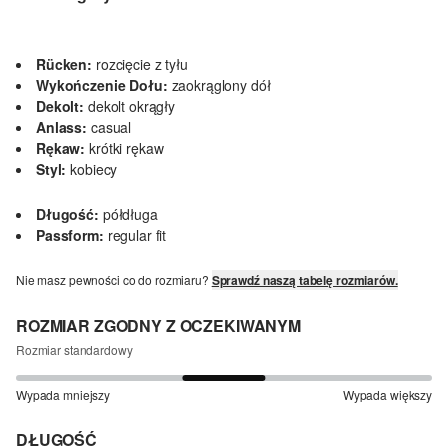
Rücken:
rozcięcie z tyłu
Wykończenie Dołu:
zaokrąglony dół
Dekolt:
dekolt okrągły
Anlass:
casual
Rękaw:
krótki rękaw
Styl:
kobiecy
Długość:
półdługa
Passform:
regular fit
Nie masz pewności co do rozmiaru?
Sprawdź naszą tabelę rozmiarów.
ROZMIAR ZGODNY Z OCZEKIWANYM
Rozmiar standardowy
Wypada mniejszy
Wypada większy
DŁUGOŚĆ