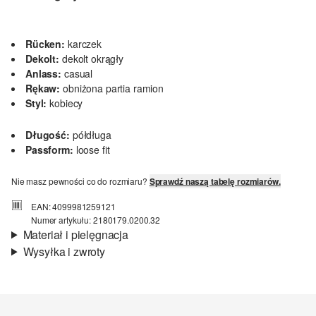
Rücken:
karczek
Dekolt:
dekolt okrągły
Anlass:
casual
Rękaw:
obniżona partia ramion
Styl:
kobiecy
Długość:
półdługa
Passform:
loose fit
Nie masz pewności co do rozmiaru?
Sprawdź naszą tabelę rozmiarów.
EAN: 4099981259121
Numer artykułu: 2180179.0200.32
Materiał i pielęgnacja
Wysyłka i zwroty
Materiał:
twill
Informacje o wysyłce
Jakość:
lekki
Material:
mieszanka wiskozowa
Czas dostawy jest wyświetlany podczas procesu zamówienia (kroki