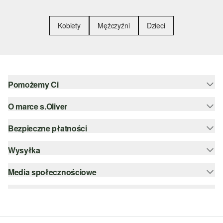
Kobiety
Mężczyźni
Dzieci
Pomożemy Ci
O marce s.Oliver
Pomoc i FAQ
Porady dotyczące rozmiarów
Bezpieczne płatności
Newsletter
Zwrot
s.Oliver Group
Wysyłka
PayPal
Kategorie
Kariera
Klarna
Media społecznościowe
DHL PL
Lista życzeń
Karta kredytowa
instagram
Zrównoważony rozwój
Szyfrowanie SSL
facebook
Wyszukiwarka sklepów