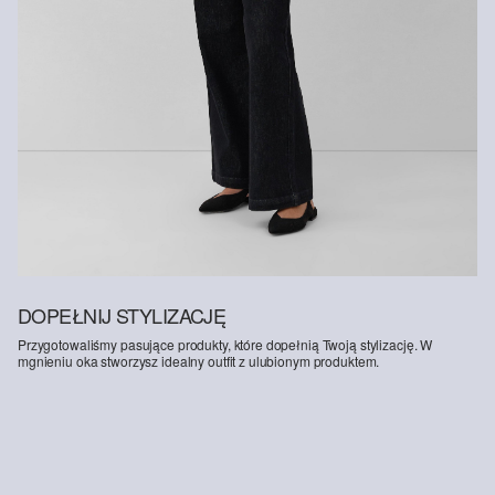
Zawiera poliester z recyklingu: Ten produkt zawiera poliester z
recyklingu, wykonany z przetworzonych tworzyw sztucznych, takich
jak butelki PET, lub z włókien odzyskanych z używanej odzieży.
DOPEŁNIJ STYLIZACJĘ
Przygotowaliśmy pasujące produkty, które dopełnią Twoją stylizację. W
mgnieniu oka stworzysz idealny outfit z ulubionym produktem.