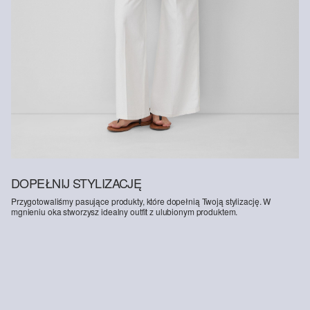
pozyskiwaną w bardziej odpowiedzialny sposób. Do jej produkcji
wykorzystuje się wyłącznie drewno pochodzące z certyfikowanej
gospodarki leśnej. Podczas procesu produkcyjnego zarówno
zużycie wody, jak i emisja gazów cieplarnianych są znacznie niższe
w porównaniu z produkcją innych, niecertyfikowanych włókien
naturalnych.
DOPEŁNIJ STYLIZACJĘ
Przygotowaliśmy pasujące produkty, które dopełnią Twoją stylizację. W
mgnieniu oka stworzysz idealny outfit z ulubionym produktem.