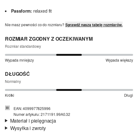
Passform:
relaxed fit
Nie masz pewności co do rozmiaru?
Sprawdź naszą tabelę rozmiarów.
ROZMIAR ZGODNY Z OCZEKIWANYM
Rozmiar standardowy
Wypada mniejszy
Wypada większy
DŁUGOŚĆ
Normalny
Krótki
Długi
EAN: 4099977825996
Numer artykułu: 2171191.99A0.32
Materiał i pielęgnacja
Wysyłka i zwroty
Jakość:
przewiewny
Informacje o wysyłce