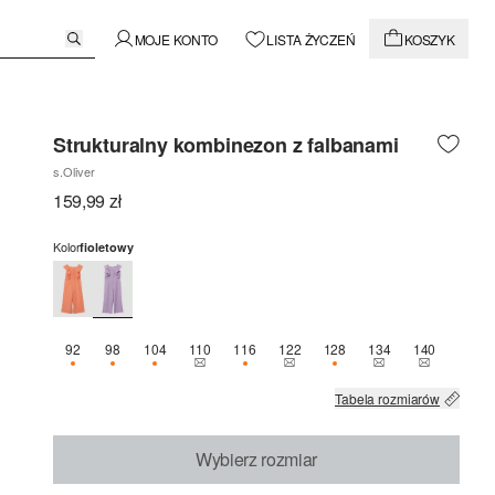
MOJE KONTO
LISTA ŻYCZEŃ
KOSZYK
Strukturalny kombinezon z falbanami
s.Oliver
159,99 zł
Kolor
fioletowy
92
98
104
110
116
122
128
134
140
OSTATNIE 2 SZT.
OSTATNIE 2 SZT.
OSTATNIE 3 SZT.
TEN ROZMIAR JEST OBECNIE NIEDOSTĘPNY
OSTATNIE 1 SZT.
TEN ROZMIAR JEST OBECNIE N
OSTATNIE 1 SZT.
TEN ROZMIAR JE
TEN ROZMI
Tabela rozmiarów
Wybierz rozmiar