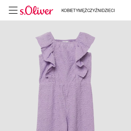
KOBIETY
MĘŻCZYŹNI
DZIECI