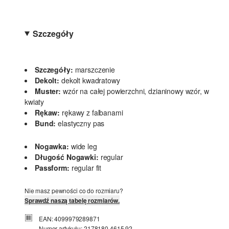
Szczegóły
Szczegóły:
marszczenie
Dekolt:
dekolt kwadratowy
Muster:
wzór na całej powierzchni, dzianinowy wzór, w
kwiaty
Rękaw:
rękawy z falbanami
Bund:
elastyczny pas
Nogawka:
wide leg
Długość Nogawki:
regular
Passform:
regular fit
Nie masz pewności co do rozmiaru?
Sprawdź naszą tabelę rozmiarów.
EAN: 4099979289871
Numer artykułu: 2178180.4615.92