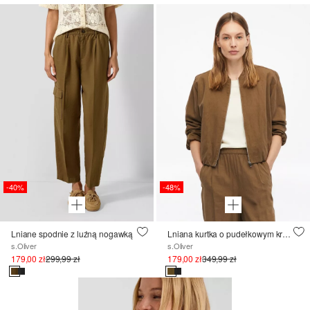
-40%
-48%
Lniane spodnie z luźną nogawką
Lniana kurtka o pudełkowym kroju z balonowym dołem
s.Oliver
s.Oliver
179,00 zł
299,99 zł
179,00 zł
349,99 zł