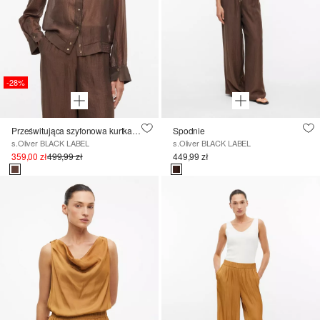
-28%
Prześwitująca szyfonowa kurtka z mieszanki z lyocellem z elastycznym dołem
Spodnie
s.Oliver BLACK LABEL
s.Oliver BLACK LABEL
359,00 zł
499,99 zł
449,99 zł