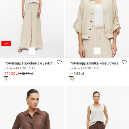
-33%
Połyskujące spodnie z wysokim stanem i wyjątkowo szeroką nogawką
Połyskująca kurtka koszulowa z rękawami 3/4
s.Oliver BLACK LABEL
s.Oliver BLACK LABEL
299,00 zł
449,99 zł
449,99 zł