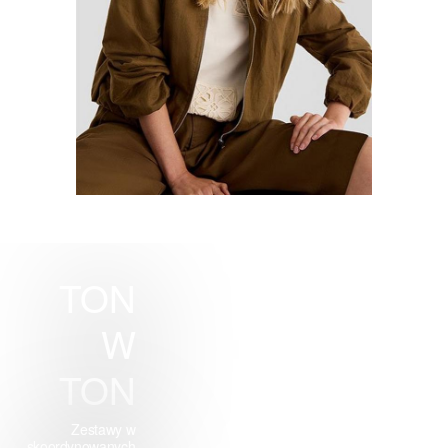
TON
W
TON
Zestawy w
skoordynowanych