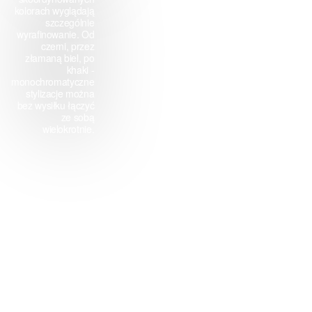
kolorach wyglądają
szczególnie
wyrafinowanie. Od
czerni, przez
złamaną biel, po
khaki -
monochromatyczne
stylizacje można
bez wysiłku łączyć
ze sobą
wielokrotnie.