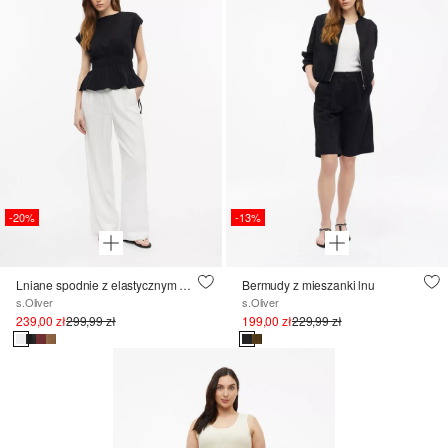
-20%
-13%
Lniane spodnie z elastycznym paskiem w talii
Bermudy z mieszanki lnu
s.Oliver
s.Oliver
239,00 zł
299,99 zł
199,00 zł
229,99 zł