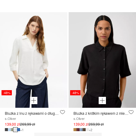
-48%
-48%
Bluzka z lnu z rękawami o długości 3/4 i wywinięciem
Bluzka z krótkim rękawem z mieszanki lnu
s.Oliver
s.Oliver
139,00 zł
269,99 zł
139,00 zł
269,99 zł
+1
+2