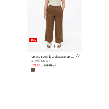
-48%
Lniane spodnie z elastycznym paskiem w talii
s.Oliver CURVE
179,00 zł
349,99 zł
SZCZEGÓŁY TWORZĄ
WYGLĄD
LETNIE