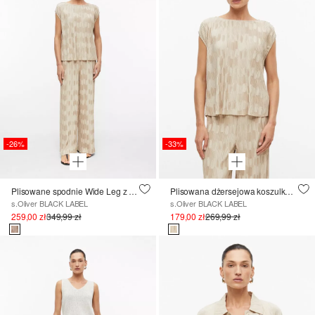
-26%
-33%
Plisowane spodnie Wide Leg z wysokim stanem
Plisowana dżersejowa koszulka z dekoltem w łódkę
s.Oliver BLACK LABEL
s.Oliver BLACK LABEL
259,00 zł
349,99 zł
179,00 zł
269,99 zł