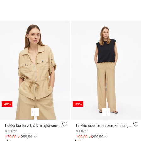
-40%
-33%
Lekka kurtka z krótkim rękawem i wiązaniem
Lekkie spodnie z szerokimi nogawkami i elastycznym pasem
s.Oliver
s.Oliver
179,00 zł
299,99 zł
199,00 zł
299,99 zł