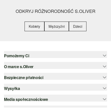
ODKRYJ RÓŻNORODNOŚĆ S.OLIVER
Kobiety
Mężczyźni
Dzieci
Pomożemy Ci
O marce s.Oliver
Pomoc i FAQ
Porady dotyczące rozmiarów
Bezpieczne płatności
Newsletter
Zwrot
s.Oliver Group
Wysyłka
PayPal
Kategorie
Kariera
Klarna
Media społecznościowe
DHL PL
Lista życzeń
Karta kredytowa
instagram