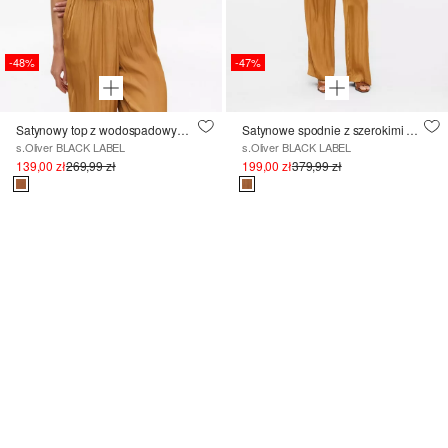
-48%
-47%
Satynowy top z wodospadowym dekoltem
Satynowe spodnie z szerokimi nogawkami i gumką w pasie
s.Oliver BLACK LABEL
s.Oliver BLACK LABEL
139,00 zł
269,99 zł
199,00 zł
379,99 zł