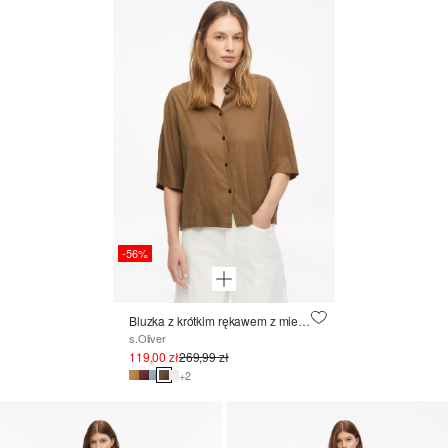
-56%
Bluzka z krótkim rękawem z mieszanki lnu
s.Oliver
119,00 zł
269,99 zł
+2