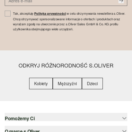
Tak, akceptuję
w celu otrzymywania newslettera s.Oliver.
Polityka prywatności
Chcę otrzymywać spersonalizowane informacje o ofertach i produktach oraz
wyrażam zgodę na utworzenie przez s.Oliver Sales GmbH & Co. KG profilu
użytkownika obejmującego wiele urządzeń.
ODKRYJ RÓŻNORODNOŚĆ S.OLIVER
Kobiety
Mężczyźni
Dzieci
Pomożemy Ci
O marce s.Oliver
Pomoc i FAQ