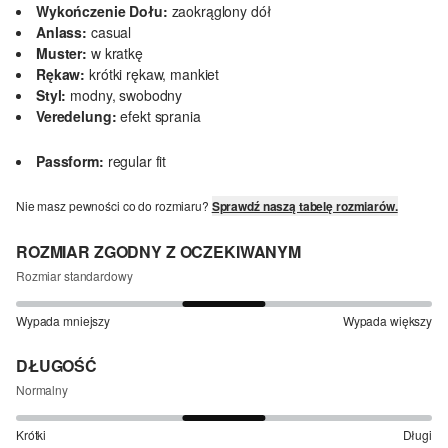
Wykończenie Dołu:
zaokrąglony dół
Anlass:
casual
Muster:
w kratkę
Rękaw:
krótki rękaw, mankiet
Styl:
modny, swobodny
Veredelung:
efekt sprania
Passform:
regular fit
Nie masz pewności co do rozmiaru?
Sprawdź naszą tabelę rozmiarów.
ROZMIAR ZGODNY Z OCZEKIWANYM
Rozmiar standardowy
Wypada mniejszy
Wypada większy
DŁUGOŚĆ
Normalny
Krótki
Długi