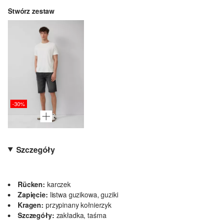
Stwórz zestaw
-30%
Szczegóły
Rücken:
karczek
Zapięcie:
listwa guzikowa, guziki
Kragen:
przypinany kołnierzyk
Szczegóły:
zakładka, taśma