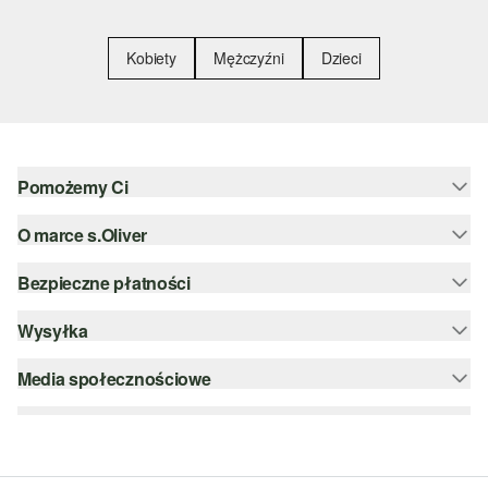
Kobiety
Mężczyźni
Dzieci
Pomożemy Ci
O marce s.Oliver
Pomoc i FAQ
Porady dotyczące rozmiarów
Bezpieczne płatności
Newsletter
Zwrot
s.Oliver Group
Wysyłka
PayPal
Kategorie
Kariera
Klarna
Media społecznościowe
DHL PL
Lista życzeń
Karta kredytowa
instagram
Zrównoważony rozwój
Szyfrowanie SSL
facebook
Wyszukiwarka sklepów