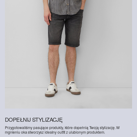
Certyfikowane włókno zrównoważone
Jeśli chodzi o certyfikowane włókna zrównoważone, stawiamy na
naturalne włókna ze źródeł odnawialnych. Surowce te są
uprawiane przy użyciu metod oszczędzających zasoby naturalne.
Wspieramy Better Cotton: Wybierając nasze produkty bawełniane,
wspierasz nasze zaangażowanie w misję Better Cotton, której
celem jest pomoc społecznościom rolniczym w przetrwaniu i
rozwoju, przy jednoczesnej ochronie i odbudowie środowiska.
Better Cotton wspiera społeczności rolnicze pod względem
społecznym, środowiskowym i ekonomicznym, szkoląc rolników w
zakresie bardziej zrównoważonych metod upraw. Ten produkt jest
pozyskiwany w systemie bilansu masy i dlatego może nie zawierać
bawełny Better Cotton. Więcej informacji znajdziesz na stronie
soliver-group.com
.
DOPEŁNIJ STYLIZACJĘ
Przygotowaliśmy pasujące produkty, które dopełnią Twoją stylizację. W
mgnieniu oka stworzysz idealny outfit z ulubionym produktem.