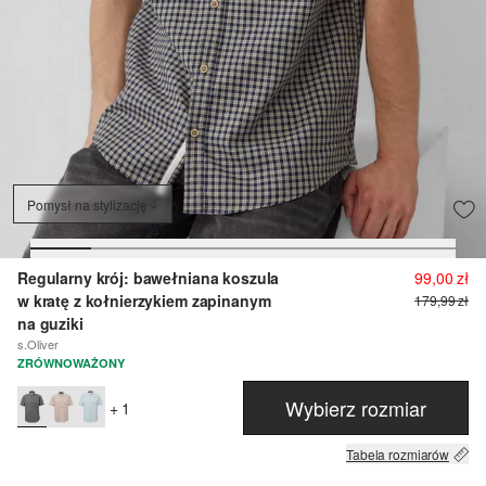
Pomysł na stylizację
Regularny krój: bawełniana koszula
99,00 zł
w kratę z kołnierzykiem zapinanym
179,99 zł
na guziki
s.Oliver
ZRÓWNOWAŻONY
Wybierz rozmiar
+ 1
Tabela rozmiarów