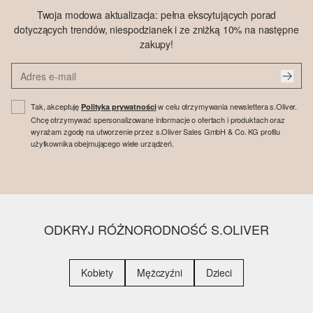
Twoja modowa aktualizacja: pełna ekscytujących porad
dotyczących trendów, niespodzianek i ze zniżką 10% na następne
zakupy!
Tak, akceptuję
w celu otrzymywania newslettera s.Oliver.
Polityka prywatności
Chcę otrzymywać spersonalizowane informacje o ofertach i produktach oraz
wyrażam zgodę na utworzenie przez s.Oliver Sales GmbH & Co. KG profilu
użytkownika obejmującego wiele urządzeń.
ODKRYJ RÓŻNORODNOŚĆ S.OLIVER
Kobiety
Mężczyźni
Dzieci