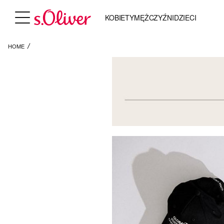
KOBIETY
MĘŻCZYŹNI
DZIECI
HOME