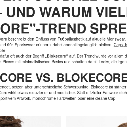
– UND WARUM VIEL
ORE"-TREND SPR
Core
beschreibt den Einfluss von Fußballästhetik auf aktuelle Menswear.
nd 90s-Sportswear erinnern, dabei aber alltagstauglich bleiben.
Caps, l
lle.
afür oft auch der Begriff
„Blokecore“
auf. Der Trend wurde vor allem d
e Pieces mit minimalistischen Basics und schaffen damit Looks, die irg
 CORE VS. BLOKECOR
endet, setzen aber unterschiedliche Schwerpunkte. Blokecore ist stärker 
ore wirkt etwas reduzierter und modischer. Statt offizieller Fanwear ste
it sportivem Artwork, monochrome Farbwelten oder eine cleane Cap.