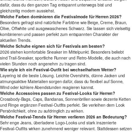
dafür, dass du den ganzen Tag entspannt unterwegs bist und
gleichzeitig modern aussiehst.
Welche Farben dominieren die Festivalmode für Herren 2026?
Besonders gefragt sind natürliche Farbtöne wie Beige, Creme, Braun,
Olive, Offwhite und ausgewaschenes Schwarz. Sie lassen sich vielseitig
kombinieren und passen perfekt zum entspannten Charakter der
aktuellen Trends.
Welche Schuhe eignen sich für Festivals am besten?
2026 stehen komfortable Sneaker im Mittelpunkt. Besonders beliebt
sind Trail-Sneaker, sportliche Runner und Retro-Modelle, die auch nach
vielen Stunden noch angenehm zu tragen sind.
Wie style ich ein Festival-Outfit bei wechselhaftem Wetter?
Layering ist die beste Lösung. Leichte Overshirts, dünne Jacken und
atmungsaktive Materialien sorgen dafür, dass du flexibel auf Sonne,
Wind oder kühlere Abendstunden reagieren kannst.
Welche Accessoires passen zu Festival-Looks für Herren?
Crossbody-Bags, Caps, Bandanas, Sonnenbrillen sowie dezente Ketten
und Ringe ergänzen Festival-Outfits perfekt. Sie verleihen dem Look
Persönlichkeit, ohne zu aufdringlich zu wirken.
Welche Festival-Trends für Herren verlieren 2026 an Bedeutung?
Sehr enge Jeans, überladene Logo-Looks und stark inszenierte
Festival-Outfits wirken zunehmend weniger relevant. Stattdessen setzen