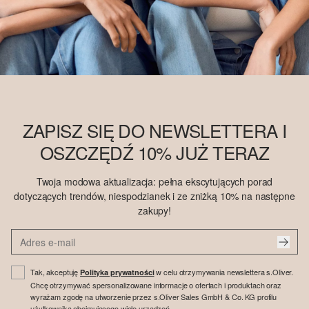
ZAPISZ SIĘ DO NEWSLETTERA I
OSZCZĘDŹ 10% JUŻ TERAZ
Twoja modowa aktualizacja: pełna ekscytujących porad
dotyczących trendów, niespodzianek i ze zniżką 10% na następne
zakupy!
Tak, akceptuję
w celu otrzymywania newslettera s.Oliver.
Polityka prywatności
Chcę otrzymywać spersonalizowane informacje o ofertach i produktach oraz
wyrażam zgodę na utworzenie przez s.Oliver Sales GmbH & Co. KG profilu
użytkownika obejmującego wiele urządzeń.