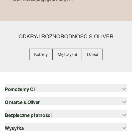
ODKRYJ RÓŻNORODNOŚĆ S.OLIVER
Kobiety
Mężczyźni
Dzieci
Pomożemy Ci
O marce s.Oliver
Pomoc i FAQ
Porady dotyczące rozmiarów
Bezpieczne płatności
Newsletter
Zwrot
s.Oliver Group
Wysyłka
PayPal